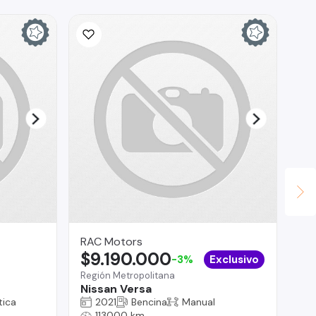
RAC Motors
Iv
$9.190.000
$
-3%
Exclusivo
Región Metropolitana
Co
Nissan Versa
Ma
ica
2021
Bencina
Manual
113000 km