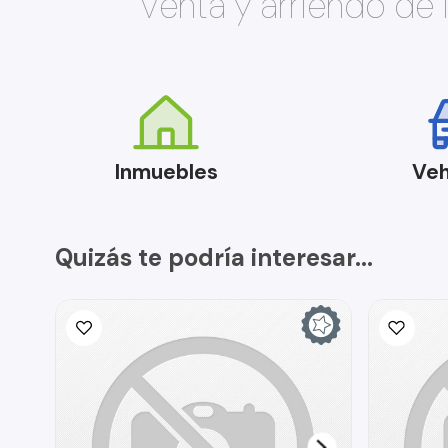
Venta y arriendo de
Inmuebles
Veh
Quizás te podría interesar...