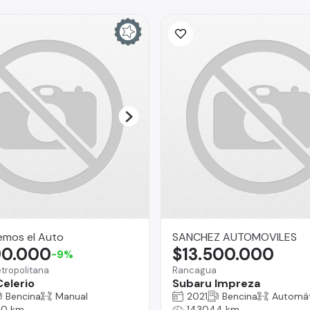
emos el Auto
SANCHEZ AUTOMOVILES
90.000
$13.500.000
-9%
tropolitana
Rancagua
Celerio
Subaru Impreza
Bencina
Manual
2021
Bencina
Automát
00 km
143044 km