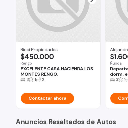
Ricci Propiedades
Alejandr
$450.000
$1.6
Rengo
Ñuñoa
EXCELENTE CASA HACIENDA LOS
Departa
MONTES RENGO.
dorm. e
3
1
2
3
1
Contactar ahora
Cont
Anuncios Resaltados de Autos