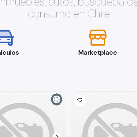
 inmuebles, autos, búsqueda d
consumo en Chile
ículos
Marketplace