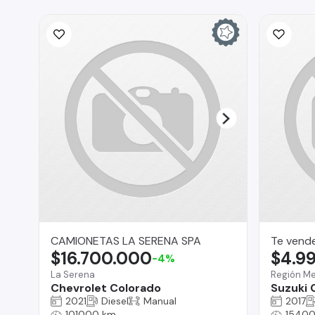
CAMIONETAS LA SERENA SPA
Te vend
$16.700.000
$4.9
-4%
La Serena
Región Me
Chevrolet Colorado
Suzuki 
2021
Diesel
Manual
2017
101000 km
1540