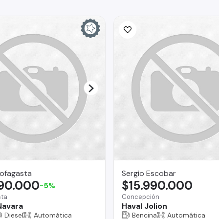
ofagasta
Sergio Escobar
990.000
$15.990.000
-5%
sta
Concepción
Navara
Haval Jolion
Diesel
Automática
Bencina
Automática