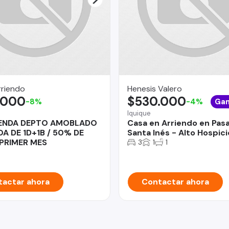
rriendo
Henesis Valero
.000
$530.000
-8%
-4%
Ga
Iquique
IENDA DEPTO AMOBLADO
Casa en Arriendo en Pasa
A DE 1D+1B / 50% DE
Santa Inés - Alto Hospici
PRIMER MES
3
1
1
actar ahora
Contactar ahora