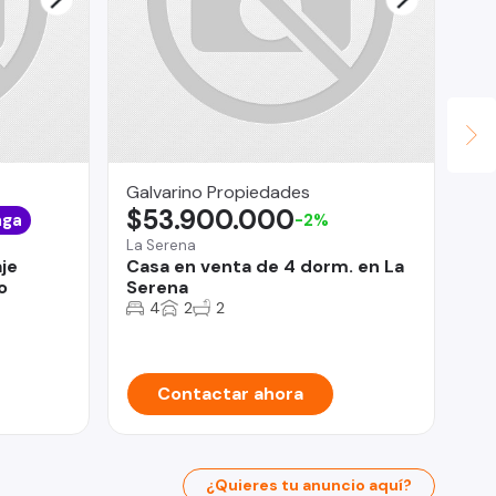
Galvarino Propiedades
LV
$53.900.000
U
nga
-2%
La Serena
Qui
je
Casa en venta de 4 dorm. en La
Ar
o
Serena
Pa
4
2
2
Contactar ahora
¿Quieres tu anuncio aquí?