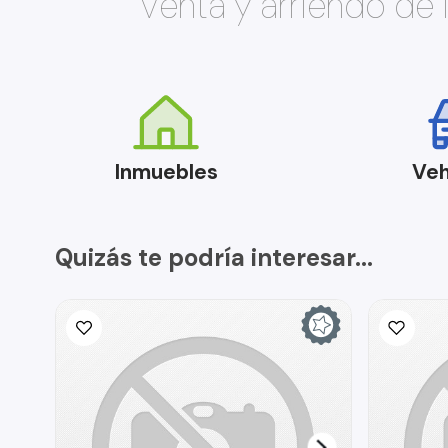
Venta y arriendo de
Inmuebles
Veh
Quizás te podría interesar...