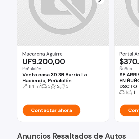
Macarena Aguirre
Portal A
UF9.200,00
$370
Peñalolén
Ñuñoa
Venta casa 3D 3B Barrio La
SE ARR
Hacienda, Peñalolén
EN ÑUÑO
2
DSCTO 
114 m
3
2
3
1
1
Contactar ahora
Cont
Anuncios Resaltados de Autos