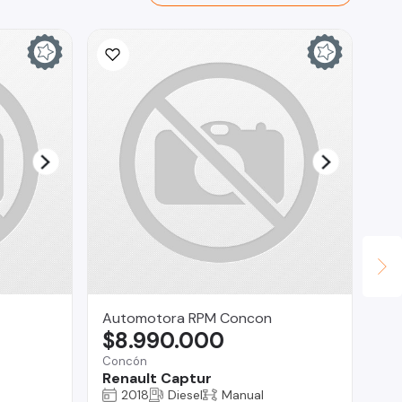
Automotora RPM Concon
Lu
$8.990.000
$
Concón
Reg
Renault Captur
Pe
2018
Diesel
Manual