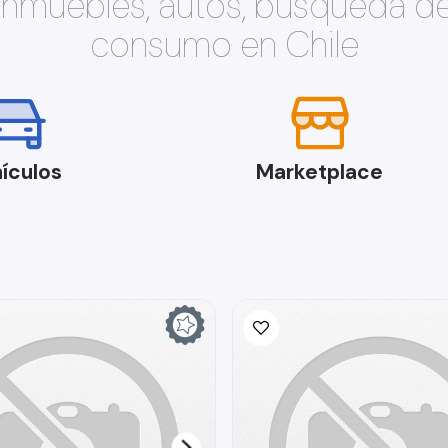
 inmuebles, autos, búsqueda d
consumo en Chile
ículos
Marketplace