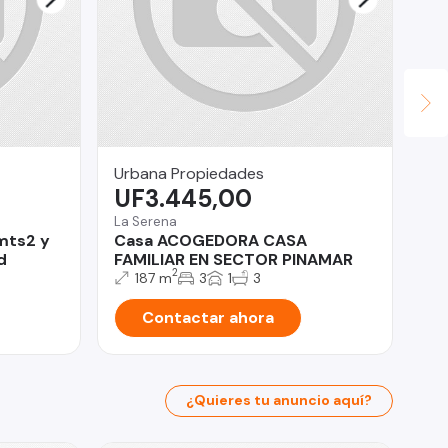
Urbana Propiedades
PR
UF3.445,00
U
La Serena
Pu
mts2 y
Casa ACOGEDORA CASA
Pu
d
FAMILIAR EN SECTOR PINAMAR
de
2
187 m
3
1
3
Contactar ahora
¿Quieres tu anuncio aquí?