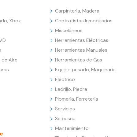
Carpintería, Madera
endo, Xbox
Contratistas Inmobiliarios
Misceláneos
DVD
Herramientas Eléctricas
e
Herramientas Manuales
 de Aire
Herramientas de Gas
oras
Equipo pesado, Maquinaria
Eléctrico
Ladrillo, Piedra
Plomería, Ferretería
Servicios
Se busca
Mantenimiento
e