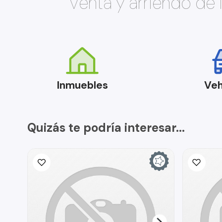
Venta y arriendo de
Inmuebles
Veh
Quizás te podría interesar...