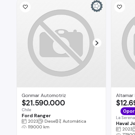
Gonmar Automotriz
Altamar
$21.590.000
$12.
Chile
Opor
Ford Ranger
La Serena
2023
Diesel
Automática
Haval Jo
119000 km
2023
77900