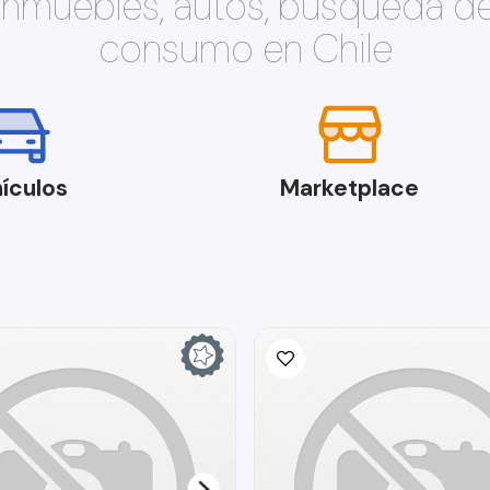
 inmuebles, autos, búsqueda d
consumo en Chile
ículos
Marketplace