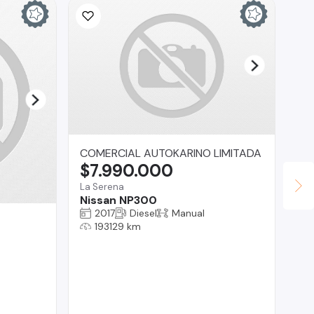
COMERCIAL AUTOKARINO LIMITADA
$7.990.000
La Serena
Nissan NP300
2017
Diesel
Manual
Fa
193129 km
$
San
Ni