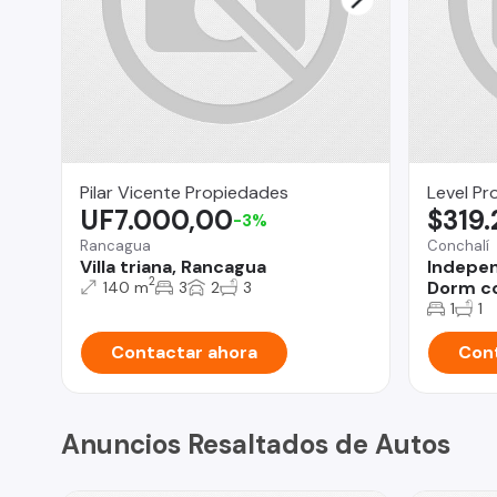
Pilar Vicente Propiedades
Level Pr
UF7.000,00
$319
-3%
Rancagua
Conchalí
Villa triana, Rancagua
Indepen
2
Dorm co
140 m
3
2
3
1
1
Contactar ahora
Cont
Anuncios Resaltados de Autos