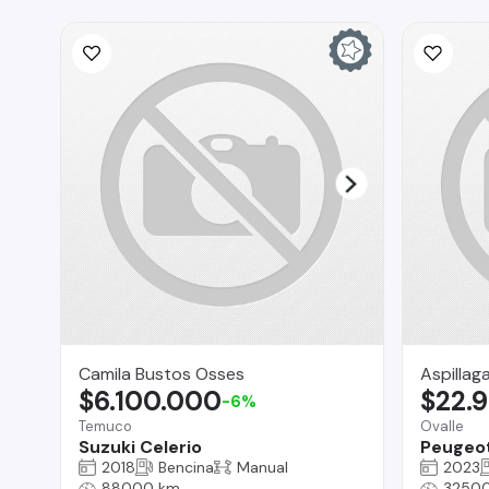
Camila Bustos Osses
Aspillag
$6.100.000
$22.
-6%
Temuco
Ovalle
Suzuki Celerio
Peugeot
2018
Bencina
Manual
2023
88000 km
3250