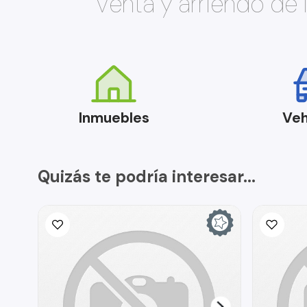
Venta y arriendo de
Inmuebles
Veh
Quizás te podría interesar...