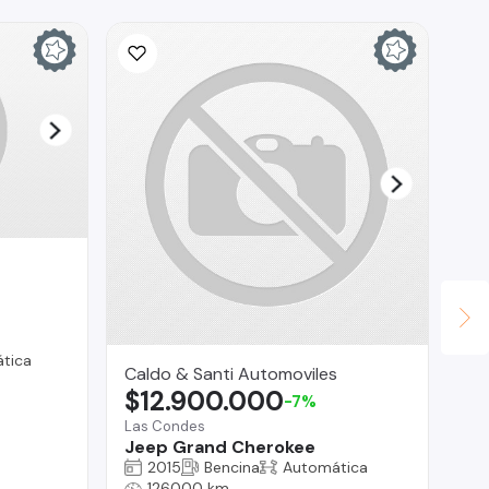
tica
Caldo & Santi Automoviles
Mu
$12.900.000
$
-7%
Las Condes
Ma
Jeep Grand Cherokee
Op
2015
Bencina
Automática
126000 km