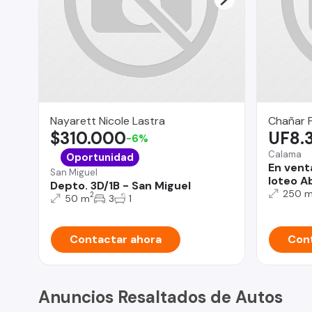
Nayarett Nicole Lastra
Chañar 
$310.000
UF8.
-6%
Calama
Oportunidad
En vent
San Miguel
loteo A
Depto. 3D/1B - San Miguel
250 
2
50 m
3
1
Contactar ahora
Cont
Anuncios Resaltados de Autos