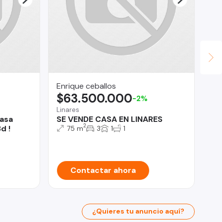
Enrique ceballos
Ev
$63.500.000
U
-2%
Linares
An
Casa
SE VENDE CASA EN LINARES
Te
2
d !
co
75 m
3
1
1
Contactar ahora
¿Quieres tu anuncio aquí?