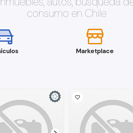
 inmuebles, autos, búsqueda d
consumo en Chile
ículos
Marketplace