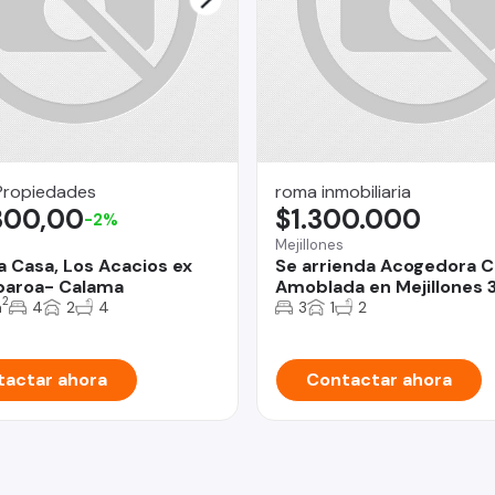
Propiedades
roma inmobiliaria
300,00
$1.300.000
-2%
Mejillones
a Casa, Los Acacios ex
Se arrienda Acogedora 
baroa- Calama
Amoblada en Mejillones 3
2
m
4
2
4
3
1
2
actar ahora
Contactar ahora