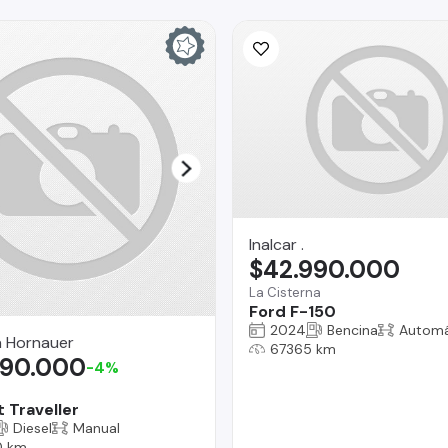
Inalcar .
$42.990.000
La Cisterna
Ford F-150
2024
Bencina
Automá
a Hornauer
67365 km
990.000
-4%
 Traveller
Diesel
Manual
0 km