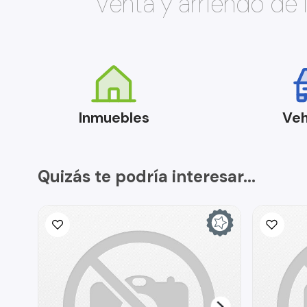
Venta y arriendo de
Inmuebles
Veh
Quizás te podría interesar...