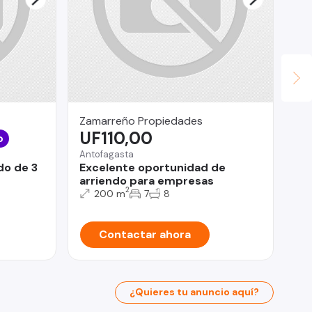
Zamarreño Propiedades
In
UF110,00
U
o
Antofagasta
Pro
do de 3
Excelente oportunidad de
De
arriendo para empresas
LE
2
200 m
7
8
Contactar ahora
¿Quieres tu anuncio aquí?