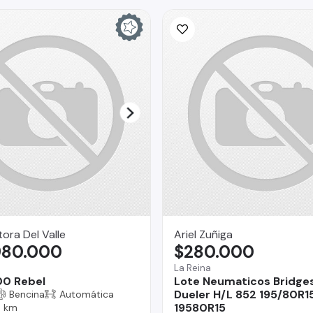
ra Del Valle
Ariel Zuñiga
980.000
$280.000
La Reina
00 Rebel
Lote Neumaticos Bridge
Dueler H/L 852 195/80R1
Bencina
Automática
19580R15
 km