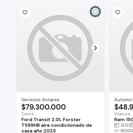
Servicios Antares
Automoto
$79.300.000
$48.
Curicó
Vitacura
Ford Transit 2.0L Forster
Ram 15
T599HB aire condiciionado de
2023
casa año 2025
16000