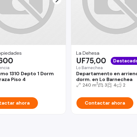
opiedades
La Dehesa
.600
UF75,00
Destacad
encia
Lo Barnechea
mo 1310 Depto 1 Dorm
Departamento en arrien
raza Piso 4
dorm. en Lo Barnechea
2
240 m
3
4
2
actar ahora
Contactar ahora