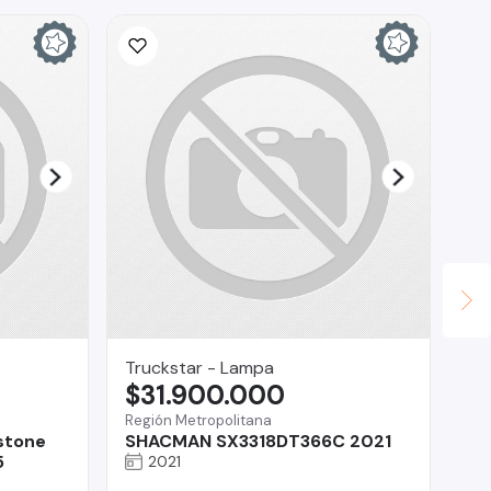
Truckstar - Lampa
Ho
$31.900.000
$
Región Metropolitana
San
stone
SHACMAN SX3318DT366C 2021
Me
5
Añ
2021