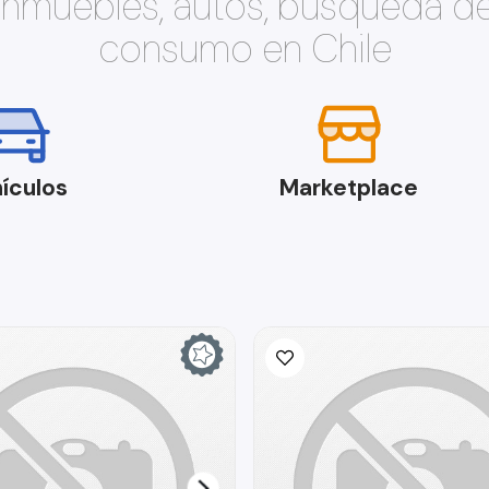
 inmuebles, autos, búsqueda d
consumo en Chile
ículos
Marketplace