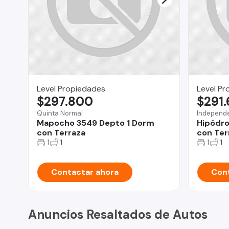
Level Propiedades
Level Pr
$297.800
$291
Quinta Normal
Independ
Mapocho 3549 Depto 1 Dorm
Hipódro
con Terraza
con Ter
1
1
1
1
Contactar ahora
Cont
Anuncios Resaltados de Autos