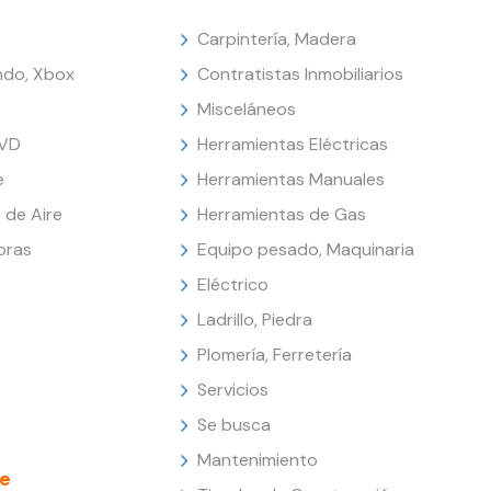
Carpintería, Madera
endo, Xbox
Contratistas Inmobiliarios
Misceláneos
DVD
Herramientas Eléctricas
e
Herramientas Manuales
 de Aire
Herramientas de Gas
oras
Equipo pesado, Maquinaria
Eléctrico
Ladrillo, Piedra
Plomería, Ferretería
Servicios
Se busca
Mantenimiento
e