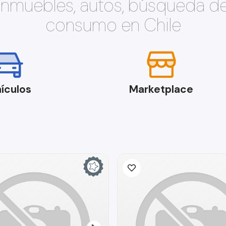
 inmuebles, autos, búsqueda d
consumo en Chile
ículos
Marketplace