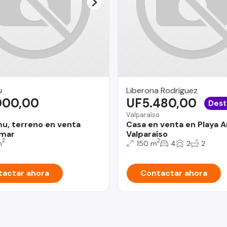
u
Liberona Rodríguez
000,00
UF5.480,00
Dest
Valparaíso
mu, terreno en venta
Casa en venta en Playa A
 mar
Valparaíso
2
2
m
150 m
4
2
2
actar ahora
Contactar ahora