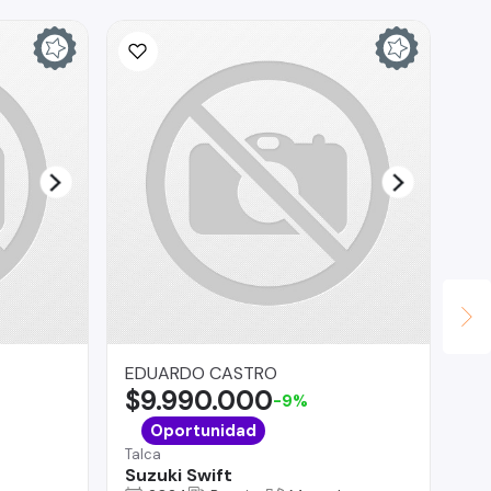
EDUARDO CASTRO
Au
$9.990.000
$
-9%
Lo 
Oportunidad
Je
Talca
Suzuki Swift