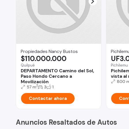
Propiedades Nancy Bustos
Pichilem
$110.000.000
UF3.
Quilpué
Pichilemu
DEPARTAMENTO Camino del Sol,
Pichile
Paso Hondo Cercano a
vista al
Movilización
800 
2
57 m
3
1
Contactar ahora
Cont
Anuncios Resaltados de Autos