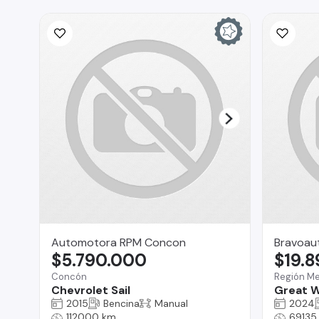
Automotora RPM Concon
Bravoau
$5.790.000
$19.
Concón
Región Me
Chevrolet Sail
Great W
2015
Bencina
Manual
2024
112000 km
69135