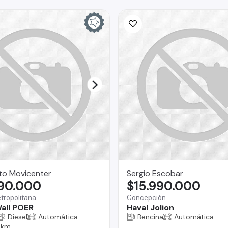
to Movicenter
Sergio Escobar
890.000
$15.990.000
tropolitana
Concepción
all POER
Haval Jolion
Diesel
Automática
Bencina
Automática
 km