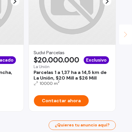
Sudvi Parcelas
Ag
$20.000.000
$
acado
Exclusivo
La Unión
Qui
ncha,
Parcelas 1 a 1,37 ha a 14,5 km de
Ar
La Unión, $20 Mill a $26 Mill
No
2
10000 m
Contactar ahora
¿Quieres tu anuncio aquí?