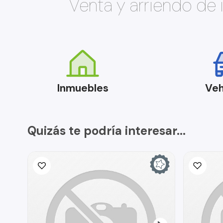
Venta y arriendo de
Inmuebles
Veh
Quizás te podría interesar...