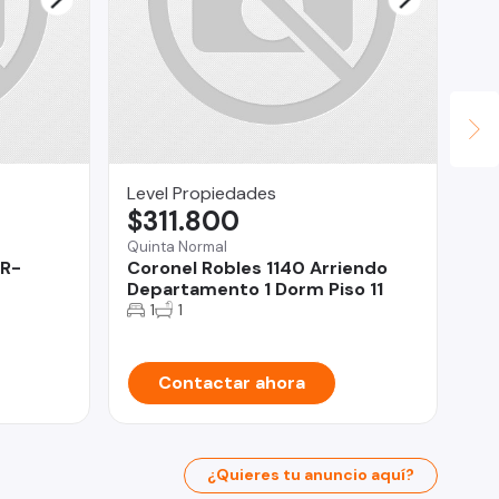
Level Propiedades
JU
$311.800
U
Quinta Normal
AR-
Coronel Robles 1140 Arriendo
Iqu
Departamento 1 Dorm Piso 11
Ca
1
1
Contactar ahora
¿Quieres tu anuncio aquí?