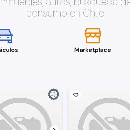
 inmuebles, autos, búsqueda d
consumo en Chile
ículos
Marketplace