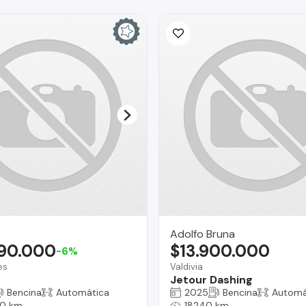
Adolfo Bruna
990.000
$13.900.000
-6%
es
Valdivia
Jetour Dashing
Bencina
Automática
2025
Bencina
Automá
0 km
18240 km