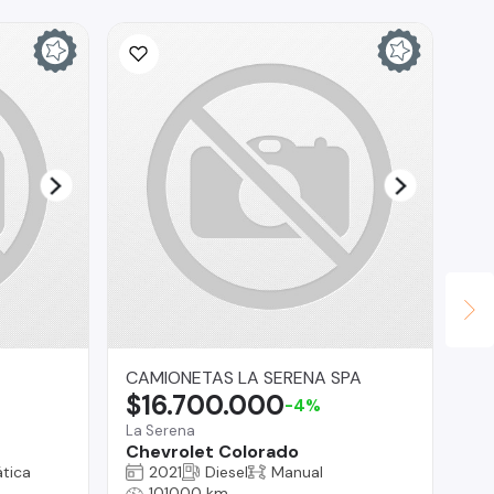
CAMIONETAS LA SERENA SPA
Br
$16.700.000
$
-4%
La Serena
Reg
Chevrolet Colorado
Su
tica
2021
Diesel
Manual
101000 km