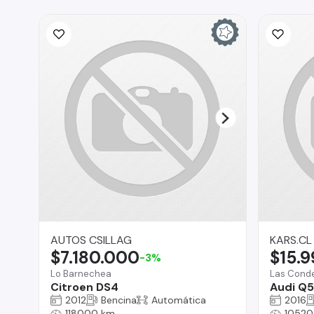
AUTOS CSILLAG
KARS.CL
$7.180.000
$15.
-3%
Lo Barnechea
Las Cond
Citroen DS4
Audi Q5
2012
Bencina
Automática
2016
118000 km
10520