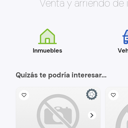
Venta y arriendo de
Inmuebles
Veh
Quizás te podría interesar...