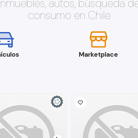
 inmuebles, autos, búsqueda d
consumo en Chile
ículos
Marketplace