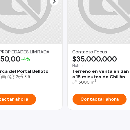
ROPIEDADES LIMITADA
Contacto Focus
750,00
$35.000.000
-4%
Ñuble
ca del Portal Belloto
Terreno en venta en San 
2
a 15 minutos de Chillán
5
2
3.5
2
5000 m
actar ahora
Contactar ahora