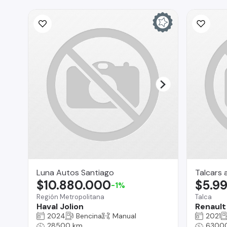
Luna Autos Santiago
Talcars 
$10.880.000
$5.9
-1%
Región Metropolitana
Talca
Haval Jolion
Renault
2024
Bencina
Manual
2021
28500 km
6300