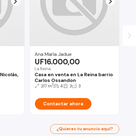
Ana María Jadue
Ca
UF16.000,00
U
La Reina
Lin
Nicolás,
Casa en venta en La Reina barrio
Ca
Carlos Ossandon
2
217 m
4
3
3
Contactar ahora
¿Quieres tu anuncio aquí?