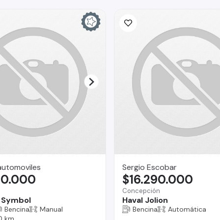
automoviles
Sergio Escobar
90.000
$16.290.000
Concepción
 Symbol
Haval Jolion
Bencina
Manual
Bencina
Automática
0 km