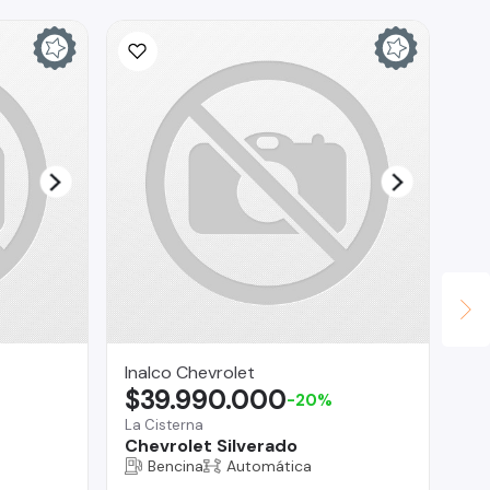
Inalco Chevrolet
Br
$39.990.000
$
-20%
La Cisterna
Reg
Chevrolet Silverado
Su
Bencina
Automática