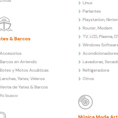
Otros
Linux
Parlantes
Playstation, Nint
Router, Modem
TV, LCD, Plasma, 
ates & Barcos
Windows Softwar
Accesorios
Acondicionadores
Barcos en Arriendo
Lavadoras, Secad
Botes y Motos Acuáticas
Refrigeradora
Lanchas, Yates, Veleros
Otros
Venta de Yates & Barcos
Yo busco
Música Moda Art