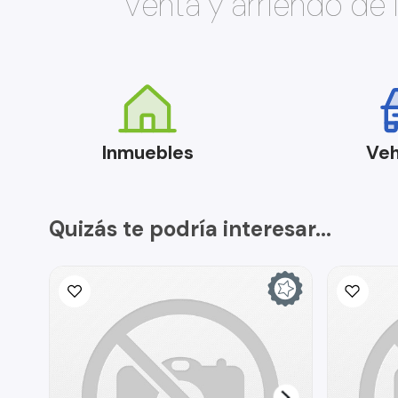
Venta y arriendo de
Inmuebles
Veh
Quizás te podría interesar...