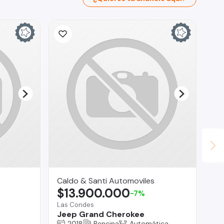
Caldo & Santi Automoviles
Se
$13.900.000
$
-7%
Las Condes
San
Jeep Grand Cherokee
Ha
2018
Bencina
Automática