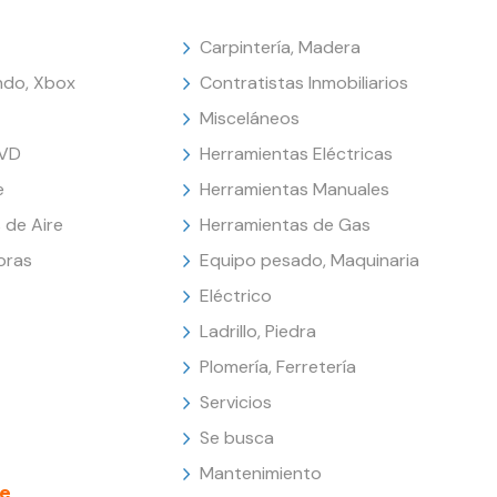
Carpintería, Madera
endo, Xbox
Contratistas Inmobiliarios
Misceláneos
DVD
Herramientas Eléctricas
e
Herramientas Manuales
 de Aire
Herramientas de Gas
oras
Equipo pesado, Maquinaria
Eléctrico
Ladrillo, Piedra
Plomería, Ferretería
Servicios
Se busca
Mantenimiento
e