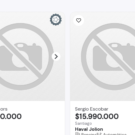
ors
Sergio Escobar
90.000
$15.990.000
Santiago
Haval Jolion
Bencina
Automática