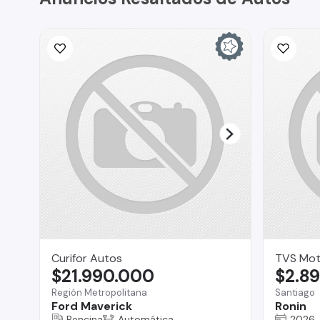
Curifor Autos
TVS Mot
$21.990.000
$2.8
Región Metropolitana
Santiago
Ford Maverick
Ronin
Bencina
Automática
2026