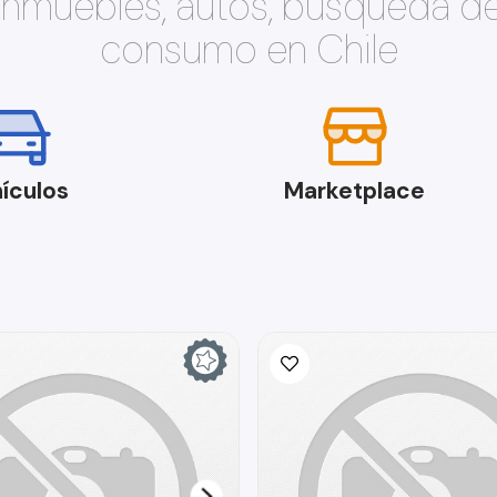
 inmuebles, autos, búsqueda d
consumo en Chile
ículos
Marketplace