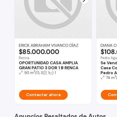
ERICK ABRAHAM VIVANCO DÍAZ
DIANA C
$85.000.000
$108
Renca
Pedro Agu
OPORTUNIDAD CASA AMPLIA
Se Ven
GRAN PATIO 3 DOR 1 B RENCA
Casa Co
2
Pedro A
90 m
3
1
1
2
74 m
Contactar ahora
Cont
Anuncios Resaltados de Autos