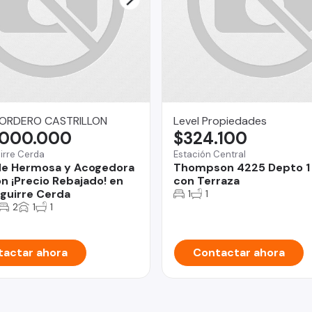
ORDERO CASTRILLON
Level Propiedades
.000.000
$324.100
irre Cerda
Estación Central
de Hermosa y Acogedora
Thompson 4225 Depto 1
n ¡Precio Rebajado! en
con Terraza
guirre Cerda
1
1
2
1
1
actar ahora
Contactar ahora