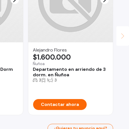
Alejandro Flores
Co
$1.600.000
U
Ñuñoa
El 
 Dorm
Departamento en arriendo de 3
Pa
dorm. en Ñuñoa
3
1
3
Contactar ahora
¿Quieres tu anuncio aquí?