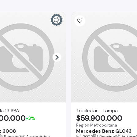
la 19 SPA
Truckstar - Lampa
300.000
$59.900.000
-3%
Región Metropolitana
t 3008
Mercedes Benz GLC43
Bencina
Automática
2022
Bencina
Automá