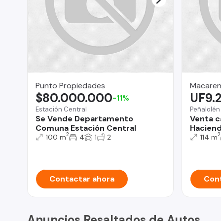
Punto Propiedades
Macaren
$80.000.000
UF9.
-11%
Estación Central
Peñalolén
Se Vende Departamento
Venta c
Comuna Estación Central
Haciend
2
2
100 m
4
1
2
114 m
Contactar ahora
Cont
Anuncios Resaltados de Autos