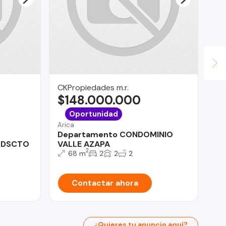
CKPropiedades m.r.
We
$148.000.000
$
San
Oportunidad
De
Arica
3D
Departamento CONDOMINIO
% DSCTO
VALLE AZAPA
2
68 m
2
2
2
Contactar ahora
¿Quieres tu anuncio aquí?