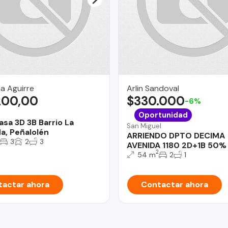
a Aguirre
Arlin Sandoval
200,00
$330.000
-6%
Oportunidad
asa 3D 3B Barrio La
San Miguel
a, Peñalolén
ARRIENDO DPTO DECIMA
3
2
3
AVENIDA 1180 2D+1B 50
2
54 m
2
1
actar ahora
Contactar ahora