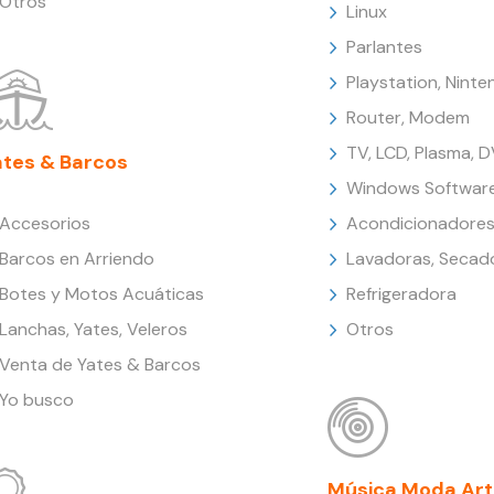
Otros
Linux
Parlantes
Playstation, Nint
Router, Modem
TV, LCD, Plasma, 
ates & Barcos
Windows Softwar
Accesorios
Acondicionadores
Barcos en Arriendo
Lavadoras, Secad
Botes y Motos Acuáticas
Refrigeradora
Lanchas, Yates, Veleros
Otros
Venta de Yates & Barcos
Yo busco
Música Moda Art