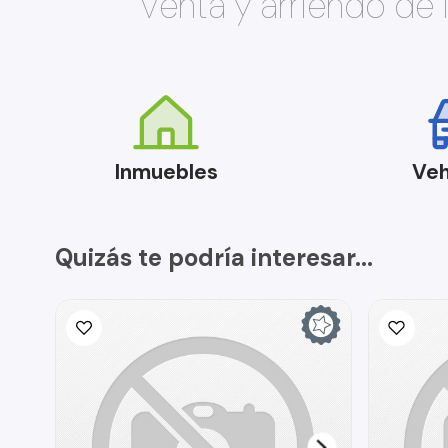
Venta y arriendo de
Inmuebles
Veh
Quizás te podría interesar...