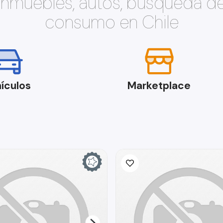
 inmuebles, autos, búsqueda d
consumo en Chile
ículos
Marketplace