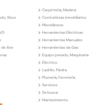
Carpintería, Madera
endo, Xbox
Contratistas Inmobiliarios
Misceláneos
DVD
Herramientas Eléctricas
e
Herramientas Manuales
 de Aire
Herramientas de Gas
oras
Equipo pesado, Maquinaria
Eléctrico
Ladrillo, Piedra
Plomería, Ferretería
Servicios
Se busca
Mantenimiento
e