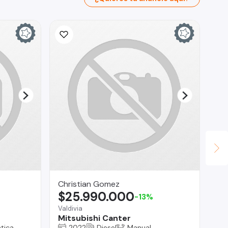
Ina
$
La 
Ch
Christian Gomez
$25.990.000
-13%
Valdivia
Mitsubishi Canter
tica
2022
Diesel
Manual