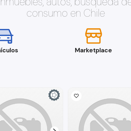
 inmuebles, autos, búsqueda d
consumo en Chile
ículos
Marketplace