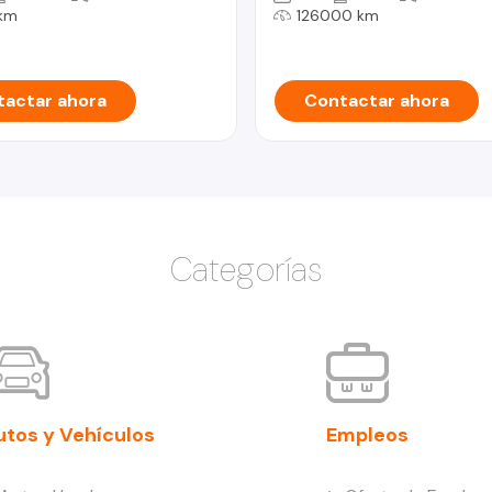
km
126000 km
actar ahora
Contactar ahora
Categorías
utos y Vehículos
Empleos