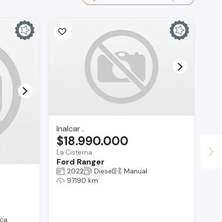
Inalcar .
$18.990.000
La Cisterna
Ford Ranger
2022
Diesel
Manual
RO
97190 km
$
La 
Vo
ca