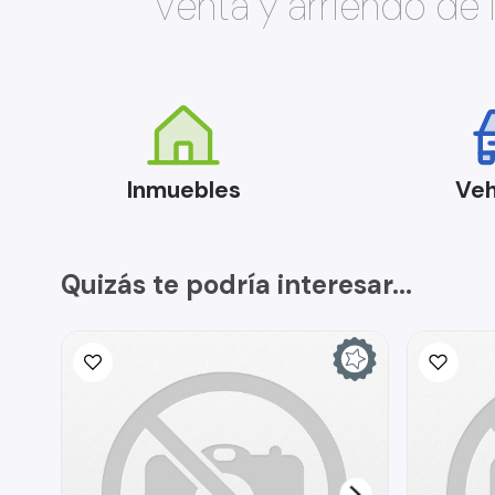
Venta y arriendo de
Inmuebles
Veh
Quizás te podría interesar...