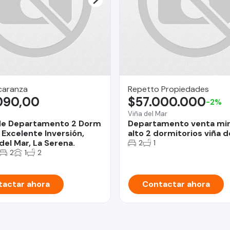
caranza
Repetto Propiedades
090,00
$57.000.000
-2%
Viña del Mar
de Departamento 2 Dorm
Departamento venta mir
 Excelente Inversión,
alto 2 dormitorios viña 
del Mar, La Serena.
2
1
2
1
2
actar ahora
Contactar ahora