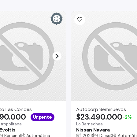
to Las Condes
Autocorp Seminuevos
990.000
$23.490.000
Urgente
-2%
tropolitana
Lo Barnechea
Evoltis
Nissan Navara
Bencina
Automática
2023
Diesel
Automáti