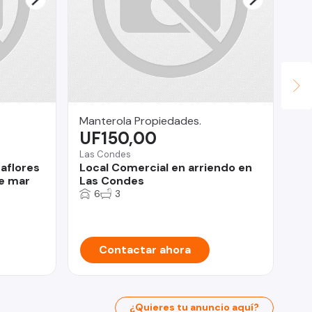
Manterola Propiedades.
Le
UF150,00
$
Las Condes
Ñu
aflores
Local Comercial en arriendo en
Gu
de mar
Las Condes
1D
6
3
Contactar ahora
¿Quieres tu anuncio aquí?