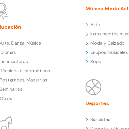
Música Moda Art
Arte
ducación
Instrumentos musi
Arte, Danza, Música
Moda y Calzado
Idiomas
Grupos musicales
Licenciaturas
Ropa
Técnicos e Informáticos
Postgrados, Maestrías
Seminarios
Otros
Deportes
Bicicletas
Deporte y Tiempo 