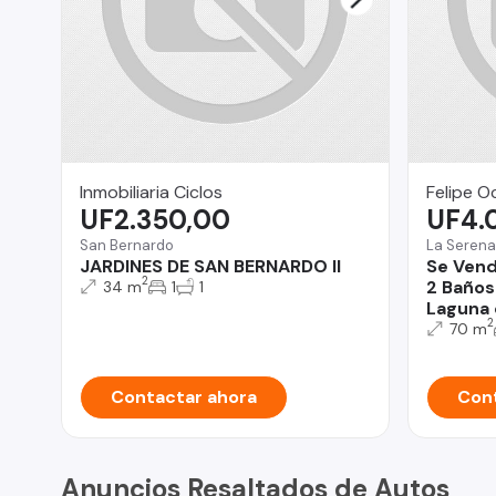
Inmobiliaria Ciclos
Felipe O
UF2.350,00
UF4.
San Bernardo
La Serena
JARDINES DE SAN BERNARDO II
Se Ven
2
2 Baños
34 m
1
1
Laguna 
2
70 m
Contactar ahora
Cont
Anuncios Resaltados de Autos