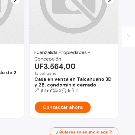
Fuenzalida Propiedades -
Co
U
Concepción
UF3.564,00
Ra
do de 2
OF
Talcahuano
Ar
Casa en venta en Talcahuano 3D
y 2B, condominio cerrado
2
83 m
3
1
2
Contactar ahora
¿Quieres tu anuncio aquí?