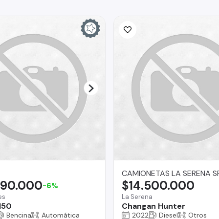
CAMIONETAS LA SERENA S
490.000
$14.500.000
-6%
es
La Serena
150
Changan Hunter
Bencina
Automática
2022
Diesel
Otros