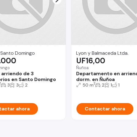
 Santo Domingo
Lyon y Balmaceda Ltda.
.000
UF16,00
mingo
Ñuñoa
 arriendo de 3
Departamento en arrien
rios en Santo Domingo
dorm. en Ñuñoa
2
2
3
3
2
50 m
2
1
1
actar ahora
Contactar ahora