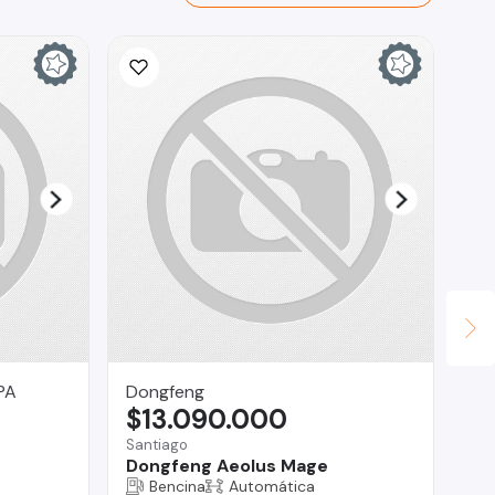
PA
Dongfeng
Co
$13.090.000
$
Santiago
O'H
Dongfeng Aeolus Mage
ZX
Bencina
Automática