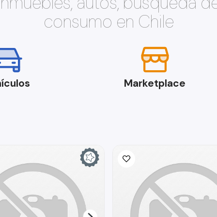
 inmuebles, autos, búsqueda d
consumo en Chile
ículos
Marketplace