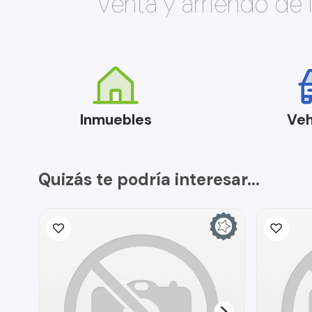
Venta y arriendo de
Inmuebles
Veh
Quizás te podría interesar...