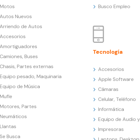
Motos
Busco Empleo
Autos Nuevos
Arriendo de Autos
Accesorios
Amortiguadores
Tecnología
Camiones, Buses
Chasis, Partes externas
Accesorios
Equipo pesado, Maquinaria
Apple Software
Equipo de Música
Cámaras
Mufle
Celular, Teléfono
Motores, Partes
Informática
Neumáticos
Equipo de Audio y
Llantas
Impresoras
Se Busca
Laptops, Desktop