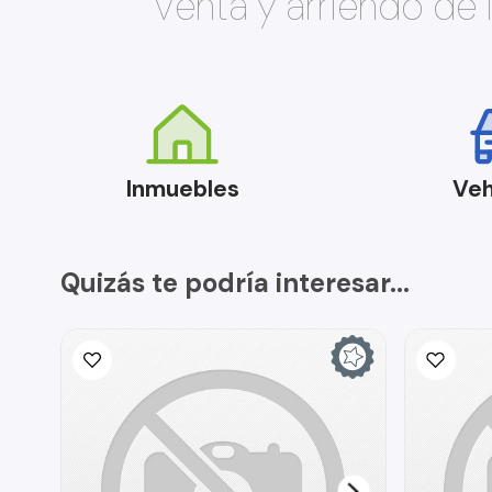
Venta y arriendo de
Inmuebles
Veh
Quizás te podría interesar...