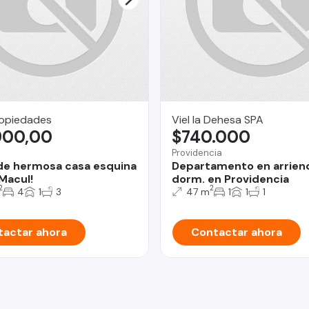
ropiedades
Viel la Dehesa SPA
900,00
$740.000
Providencia
de hermosa casa esquina
Departamento en arriend
 Macul!
dorm. en Providencia
2
2
4
1
3
47 m
1
1
1
actar ahora
Contactar ahora