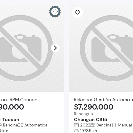
ora RPM Concon
Relancar Gestión Automotr
990.000
$7.290.000
Rancagua
i Tucson
Changan CS15
Bencina
Automática
2022
Bencina
Manual
0 km
19785 km