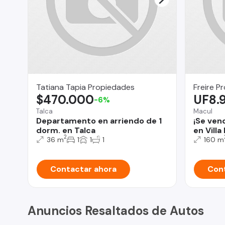
Tatiana Tapia Propiedades
Freire P
$470.000
UF8.
-6%
Talca
Macul
Departamento en arriendo de 1
¡Se ven
dorm. en Talca
en Villa
2
36 m
1
1
1
160 m
Contactar ahora
Cont
Anuncios Resaltados de Autos