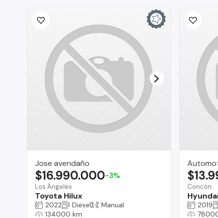
Jose avendaño
Automot
$16.990.000
$13.
-3%
Los Ángeles
Concón
Toyota Hilux
Hyunda
2022
Diesel
Manual
2019
134000 km
7800