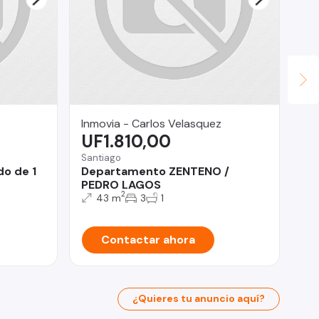
Inmovia - Carlos Velasquez
Pa
UF1.810,00
$
Santiago
Pro
o de 1
Departamento ZENTENO /
Of
PEDRO LAGOS
Pr
2
43 m
3
1
Contactar ahora
¿Quieres tu anuncio aquí?