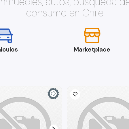
 inmuebles, autos, búsqueda d
consumo en Chile
ículos
Marketplace