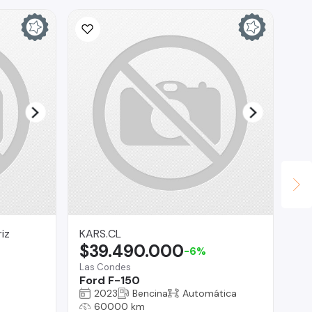
iz
KARS.CL
Br
$39.490.000
$
-6%
Las Condes
Reg
Ford F-150
Su
2023
Bencina
Automática
60000 km