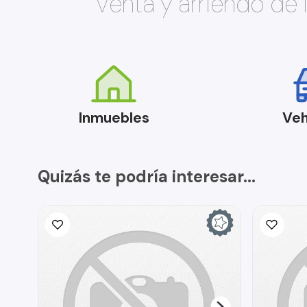
Venta y arriendo de
Inmuebles
Veh
Quizás te podría interesar...