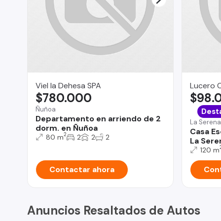
Viel la Dehesa SPA
Lucero 
$780.000
$98.
Ñuñoa
Dest
Departamento en arriendo de 2
La Serena
dorm. en Ñuñoa
Casa Es
2
80 m
2
2
2
La Sere
120 m
Contactar ahora
Cont
Anuncios Resaltados de Autos