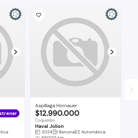
Aspillaga Hornauer
Br
$12.990.000
$
strenar
Coquimbo
Reg
Haval Jolion
Su
tica
2024
Bencina
Automática
66000 km