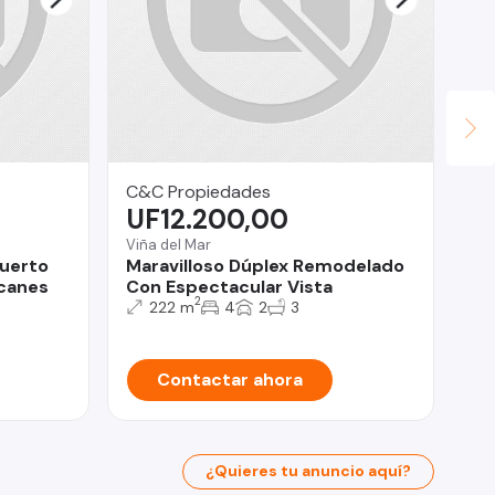
C&C Propiedades
Hu
UF12.200,00
$
Viña del Mar
Te
Puerto
Maravilloso Dúplex Remodelado
He
lcanes
Con Espectacular Vista
ce
2
222 m
4
2
3
Contactar ahora
¿Quieres tu anuncio aquí?