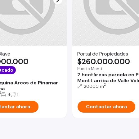
Olave
Portal de Propiedades
000.000
$260.000.000
Puerto Montt
acado
2 hectáreas parcela en 
Montt arriba de Valle Vo
quina Arcos de Pinamar
2
20000 m
na
2
4
1
actar ahora
Contactar ahora