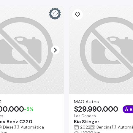
O
MAO Autos
900.000
$29.990.000
-5%
A e
es
Las Condes
es Benz C220
Kia Stinger
Diesel
Automática
2022
Bencina
Automá
5 km
41000 km