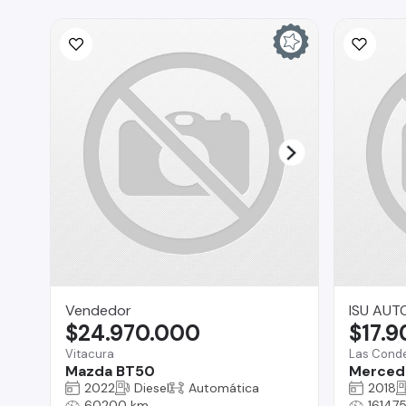
Vendedor
ISU AUT
$24.970.000
$17.
Vitacura
Las Cond
Mazda BT50
Merced
2022
Diesel
Automática
2018
60200 km
16147