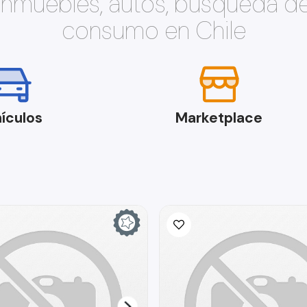
 inmuebles, autos, búsqueda d
consumo en Chile
ículos
Marketplace