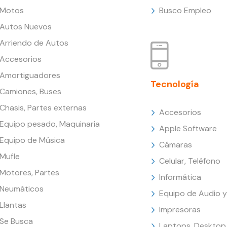
Motos
Busco Empleo
Autos Nuevos
Arriendo de Autos
Accesorios
Amortiguadores
Tecnología
Camiones, Buses
Chasis, Partes externas
Accesorios
Equipo pesado, Maquinaria
Apple Software
Equipo de Música
Cámaras
Mufle
Celular, Teléfono
Motores, Partes
Informática
Neumáticos
Equipo de Audio y
Llantas
Impresoras
Se Busca
Laptops, Desktop