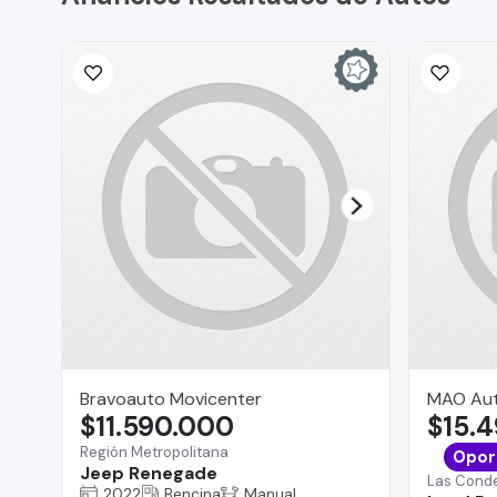
Bravoauto Movicenter
MAO Au
$11.590.000
$15.
Región Metropolitana
Opor
Jeep Renegade
Las Cond
2022
Bencina
Manual