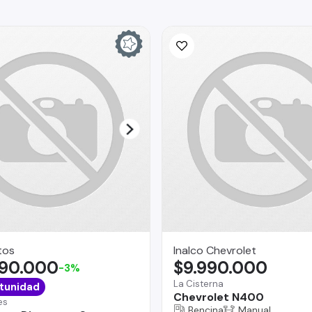
tos
Inalco Chevrolet
490.000
$9.990.000
-3%
La Cisterna
tunidad
Chevrolet N400
es
Bencina
Manual