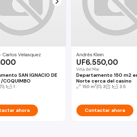
- Carlos Velasquez
Andrés Klein
.000
UF6.550,00
Viña del Mar
amento SAN IGNACIO DE
Departamento 150 m2 e
 /COQUIMBO
Norte cerca del casino
2
1
1
150 m
3
1
3.5
actar ahora
Contactar ahora