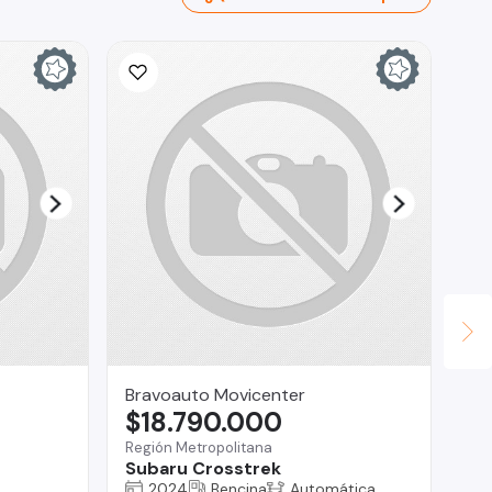
Bravoauto Movicenter
Br
$18.790.000
$
Región Metropolitana
Reg
Subaru Crosstrek
Re
2024
Bencina
Automática