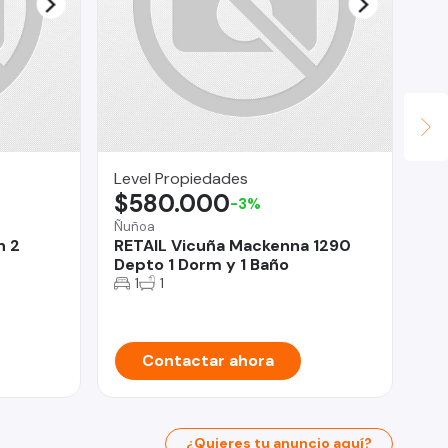
Level Propiedades
In
$580.000
U
-3%
Ñuñoa
Pro
n 2
RETAIL Vicuña Mackenna 1290
De
Depto 1 Dorm y 1 Baño
LE
1
1
Contactar ahora
¿Quieres tu anuncio aquí?