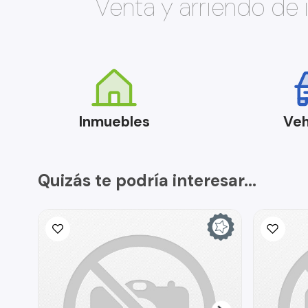
Venta y arriendo de
Inmuebles
Veh
Quizás te podría interesar...