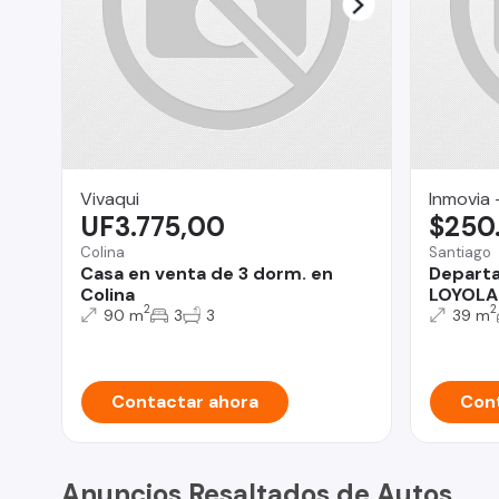
Vivaqui
Inmovia 
UF3.775,00
$250
Colina
Santiago
Casa en venta de 3 dorm. en
Depart
Colina
LOYOLA
2
2
90 m
3
3
39 m
Contactar ahora
Cont
Anuncios Resaltados de Autos