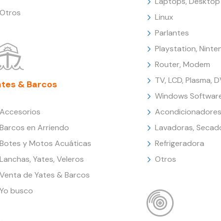
Laptops, Desktop
Otros
Linux
Parlantes
Playstation, Nint
Router, Modem
TV, LCD, Plasma, 
ates & Barcos
Windows Softwar
Accesorios
Acondicionadores
Barcos en Arriendo
Lavadoras, Secad
Botes y Motos Acuáticas
Refrigeradora
Lanchas, Yates, Veleros
Otros
Venta de Yates & Barcos
Yo busco