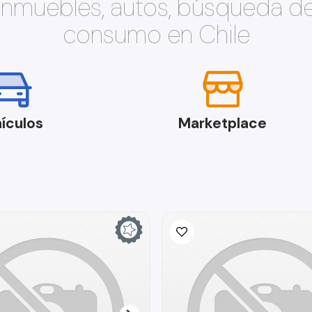
 inmuebles, autos, búsqueda d
consumo en Chile
ículos
Marketplace