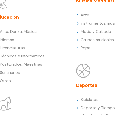
Música Moda Art
Arte
ducación
Instrumentos musi
Arte, Danza, Música
Moda y Calzado
Idiomas
Grupos musicales
Licenciaturas
Ropa
Técnicos e Informáticos
Postgrados, Maestrías
Seminarios
Otros
Deportes
Bicicletas
Deporte y Tiempo 