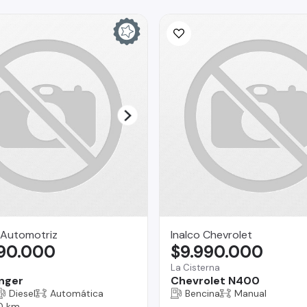
Automotriz
Inalco Chevrolet
590.000
$9.990.000
La Cisterna
nger
Chevrolet N400
Diesel
Automática
Bencina
Manual
0 km