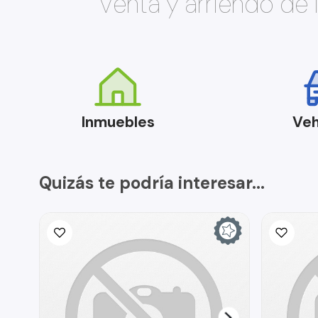
Venta y arriendo de
Inmuebles
Veh
Quizás te podría interesar...