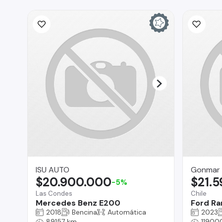
ISU AUTO
Gonmar 
$20.900.000
$21.
-5%
Las Condes
Chile
Mercedes Benz E200
Ford Ra
2018
Bencina
Automática
2023
89157 km
11900