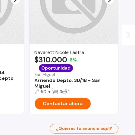
Nayarett Nicole Lastra
Ur
$310.000
U
-6%
La 
Oportunidad
bl.
Ca
San Miguel
acepto
CE
Arriendo Depto. 3D/1B - San
Miguel
2
50 m
3
1
Contactar ahora
¿Quieres tu anuncio aquí?