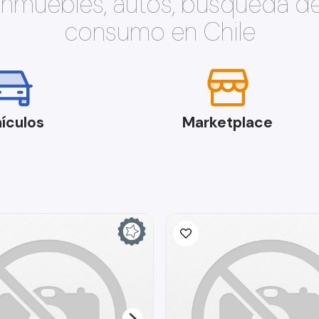
 inmuebles, autos, búsqueda d
consumo en Chile
ículos
Marketplace