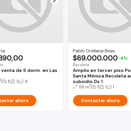
eta
Pablo Orellana Beas
.390,00
$69.000.000
-4%
es
Recoleta
 venta de 5 dorm. en Las
Amplio en tercer piso Po
Santa Mónica Recoleta 
2
subsidio Ds 1
5
2
4
2
55 m
3
1
1
actar ahora
Contactar ahora