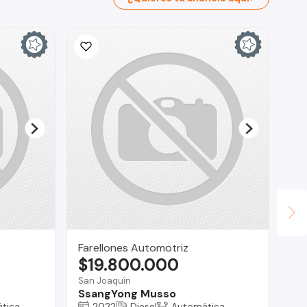
Farellones Automotriz
Ri
$19.800.000
$
San Joaquín
Rec
SsangYong Musso
To
tica
2022
Diesel
Automática