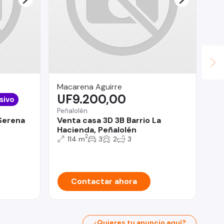
Macarena Aguirre
Co
UF9.200,00
U
sivo
Peñalolén
Mac
 Serena
Venta casa 3D 3B Barrio La
CA
Hacienda, Peñalolén
Po
2
114 m
3
2
3
Contactar ahora
¿Quieres tu anuncio aquí?