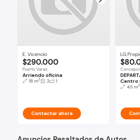
E. Vicencio
LG Prop
$290.000
$80.
Puerto Varas
Concepci
Arriendo oficina
DEPART
2
Centro
18 m
2
1
2
45 m
Contactar ahora
Cont
Anuncios Resaltados de Autos