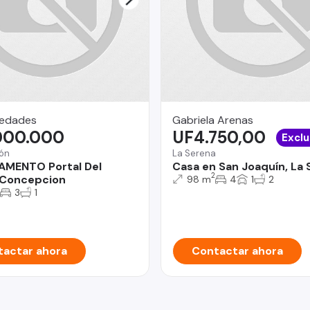
iedades
Gabriela Arenas
000.000
UF4.750,00
Exclu
ón
La Serena
AMENTO Portal Del
Casa en San Joaquín, La
2
 Concepcion
98 m
4
1
2
3
1
actar ahora
Contactar ahora