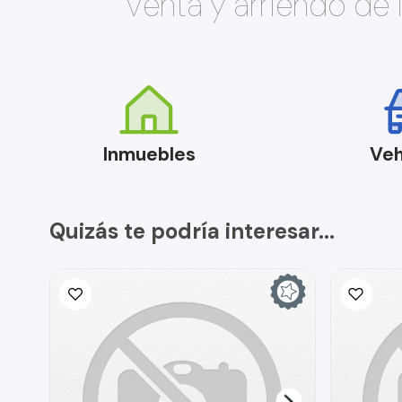
Venta y arriendo de
Inmuebles
Veh
Quizás te podría interesar...