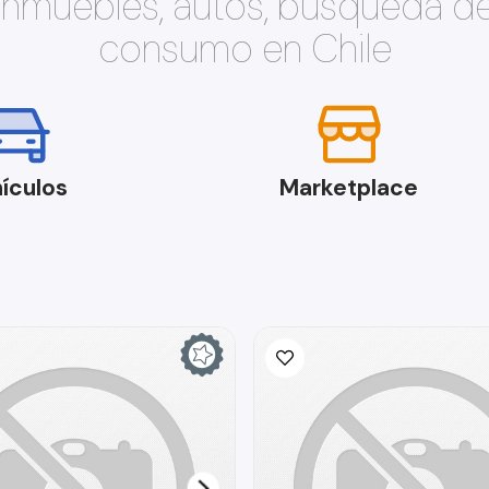
 inmuebles, autos, búsqueda d
consumo en Chile
ículos
Marketplace