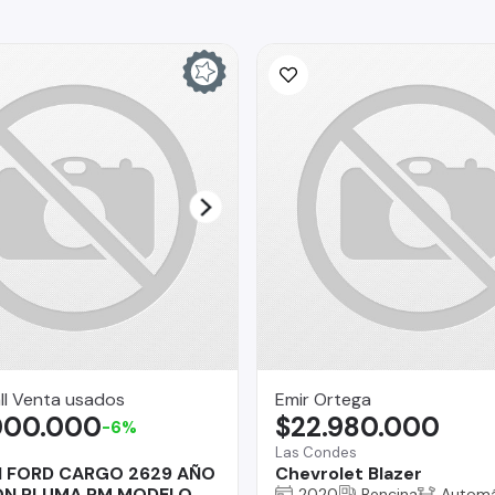
ll Venta usados
Emir Ortega
000.000
$22.980.000
-6%
Las Condes
 FORD CARGO 2629 AÑO
Chevrolet Blazer
ON PLUMA PM MODELO
2020
Bencina
Automá