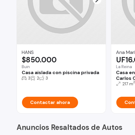
HANS
Ana Mar
$850.000
UF16
Buin
La Reina
Casa aislada con piscina privada
Casa en
Carlos 
3
2
3
2
217 m
Contactar ahora
Cont
Anuncios Resaltados de Autos