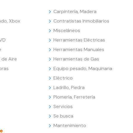
Carpintería, Madera
endo, Xbox
Contratistas Inmobiliarios
Misceláneos
DVD
Herramientas Eléctricas
e
Herramientas Manuales
 de Aire
Herramientas de Gas
oras
Equipo pesado, Maquinaria
Eléctrico
Ladrillo, Piedra
Plomería, Ferretería
Servicios
Se busca
Mantenimiento
e