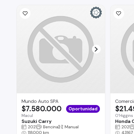
Mundo Auto SPA
Comercia
$7.580.000
$21.
Oportunidad
Macul
O'Higgins
Suzuki Carry
Honda 
2021
Bencina
Manual
2021
118000 km
43167