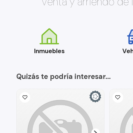
Venta y arriendo de
Inmuebles
Veh
Quizás te podría interesar...