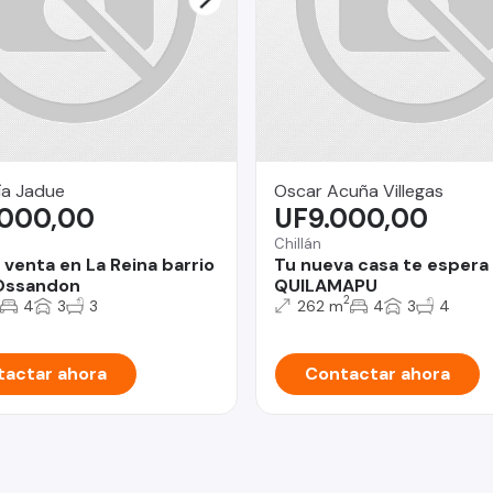
ía Jadue
Oscar Acuña Villegas
.000,00
UF9.000,00
Chillán
 venta en La Reina barrio
Tu nueva casa te espera 
Ossandon
QUILAMAPU
2
4
3
3
262 m
4
3
4
actar ahora
Contactar ahora