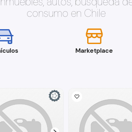
 inmuebles, autos, búsqueda d
consumo en Chile
ículos
Marketplace