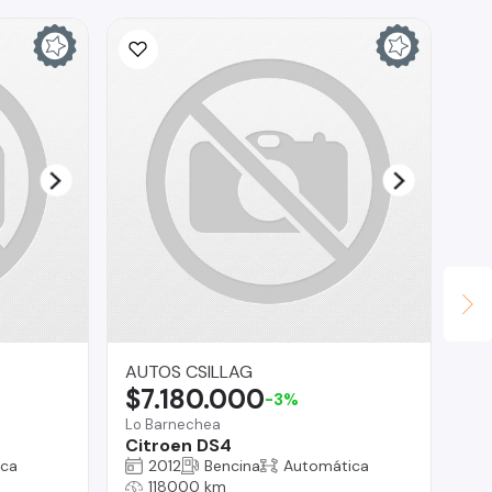
AUTOS CSILLAG
ED
$7.180.000
$
-3%
Lo Barnechea
Tal
Citroen DS4
Ja
ica
2012
Bencina
Automática
118000 km