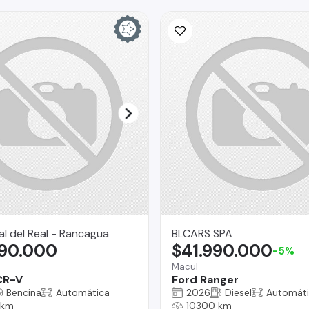
l del Real - Rancagua
BLCARS SPA
490.000
$41.990.000
-5%
Macul
CR-V
Ford Ranger
Bencina
Automática
2026
Diesel
Automát
 km
10300 km