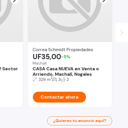
Correa Schmidt Propiedades
Pi
UF35,00
U
-5%
Machalí
Ra
! Sector
CASA Casa NUEVA en Venta o
Vi
Arriendo, Machalí, Nogales
2
329 m
3
2
Contactar ahora
¿Quieres tu anuncio aquí?