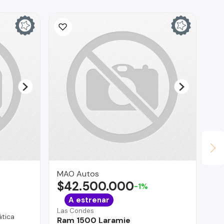
MAO Autos
GE
$42.500.000
$
-1%
A estrenar
Las Condes
Pue
tica
Ram 1500 Laramie
Ch