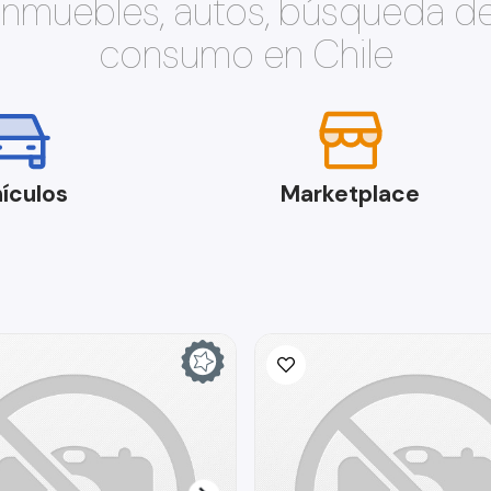
 inmuebles, autos, búsqueda d
consumo en Chile
ículos
Marketplace