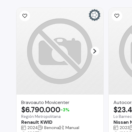
Bravoauto Movicenter
Autocor
$6.790.000
$23.
-3%
Región Metropolitana
Lo Barne
Renault KWID
Nissan 
2024
Bencina
Manual
2023