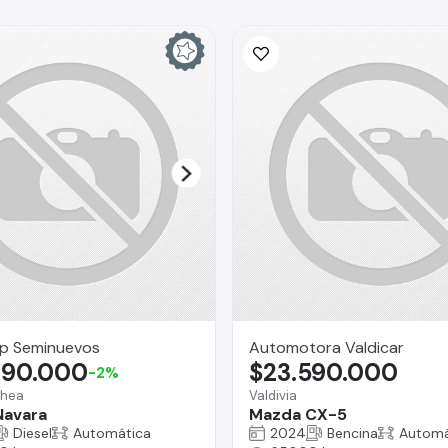
p Seminuevos
Automotora Valdicar
490.000
$23.590.000
-2%
chea
Valdivia
Navara
Mazda CX-5
Diesel
Automática
2024
Bencina
Automá