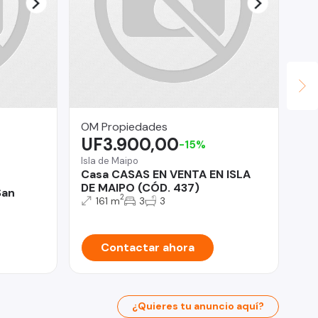
OM Propiedades
Li
UF3.900,00
$
-15%
Isla de Maipo
Co
Casa CASAS EN VENTA EN ISLA
De
DE MAIPO (CÓD. 437)
Co
San
2
161 m
3
3
Contactar ahora
¿Quieres tu anuncio aquí?