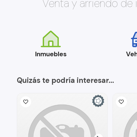
Venta y arriendo de
Inmuebles
Veh
Quizás te podría interesar...