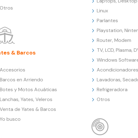
Laptops, Desktop
Otros
Linux
Parlantes
Playstation, Nint
Router, Modem
TV, LCD, Plasma, 
ates & Barcos
Windows Softwar
Accesorios
Acondicionadores
Barcos en Arriendo
Lavadoras, Secad
Botes y Motos Acuáticas
Refrigeradora
Lanchas, Yates, Veleros
Otros
Venta de Yates & Barcos
Yo busco