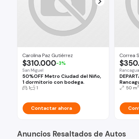
Carolina Paz Gutiérrez
Correa 
$310.000
$350
-3%
San Miguel
Rancagu
50%OFF Metro Ciudad del Niño,
DEPART
1 dormitorio con bodega.
Rancag
2
1
1
50 m
Contactar ahora
Cont
Anuncios Resaltados de Autos