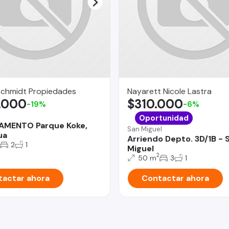
Schmidt Propiedades
Nayarett Nicole Lastra
.000
$310.000
-19%
-6%
a
Oportunidad
AMENTO Parque Koke,
San Miguel
ua
Arriendo Depto. 3D/1B - 
2
1
Miguel
2
50 m
3
1
actar ahora
Contactar ahora