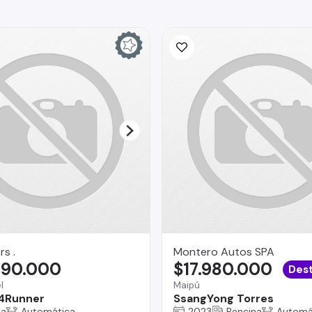
rs .
Montero Autos SPA
990.000
$17.980.000
Des
l
Maipú
4Runner
SsangYong Torres
na
Automática
2023
Bencina
Automá