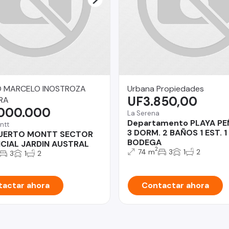
O MARCELO INOSTROZA
Urbana Propiedades
UF3.850,00
RA
.000.000
La Serena
Departamento PLAYA P
ntt
3 DORM. 2 BAÑOS 1 EST. 1
UERTO MONTT SECTOR
BODEGA
NCIAL JARDIN AUSTRAL
2
74 m
3
1
2
3
1
2
actar ahora
Contactar ahora