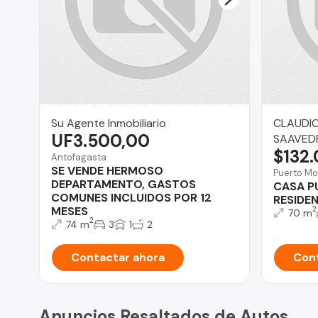
Su Agente Inmobiliario
CLAUDI
UF3.500,00
SAAVED
$132
Antofagasta
SE VENDE HERMOSO
Puerto Mo
DEPARTAMENTO, GASTOS
CASA P
COMUNES INCLUIDOS POR 12
RESIDE
MESES
2
70 m
2
74 m
3
1
2
Contactar ahora
Cont
Anuncios Resaltados de Autos