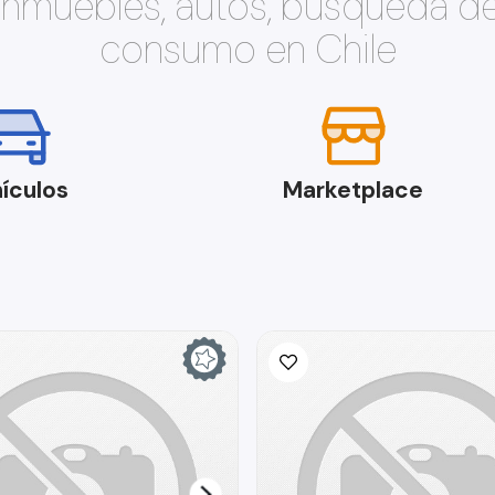
 inmuebles, autos, búsqueda d
consumo en Chile
ículos
Marketplace