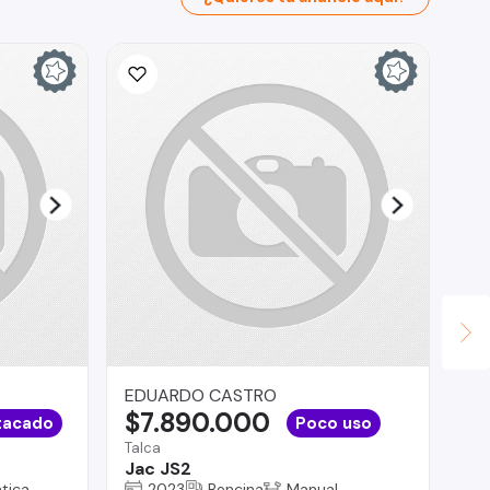
EDUARDO CASTRO
Do
$7.890.000
$
tacado
Poco uso
Talca
San
Jac JS2
Do
tica
2023
Bencina
Manual