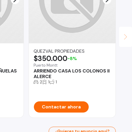
QUEZVAL PROPIEDADES
Bof
$350.000
$
-8%
Puerto Montt
La 
EÑUELAS
ARRIENDO CASA LOS COLONOS II
De
ALERCE
ar
2
1
1
Contactar ahora
¿Quieres tu anuncio aquí?