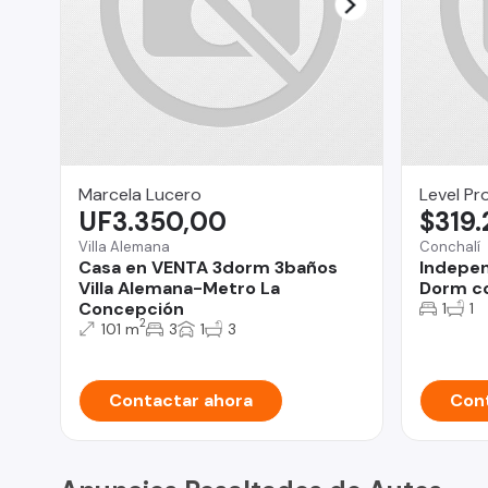
Marcela Lucero
Level Pr
UF3.350,00
$319
Villa Alemana
Conchalí
Casa en VENTA 3dorm 3baños
Indepen
Villa Alemana-Metro La
Dorm co
Concepción
1
1
2
101 m
3
1
3
Contactar ahora
Cont