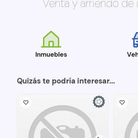
Venta y arriendo de
Inmuebles
Veh
Quizás te podría interesar...