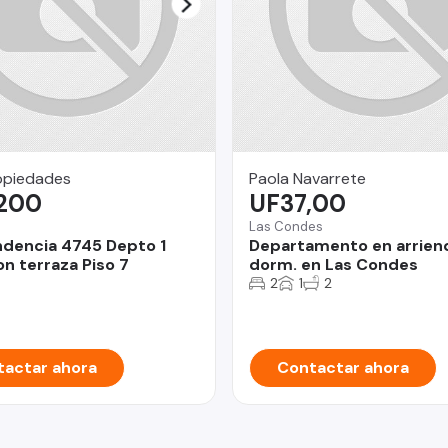
opiedades
Paola Navarrete
.200
UF37,00
Las Condes
dencia 4745 Depto 1
Departamento en arrien
n terraza Piso 7
dorm. en Las Condes
2
1
2
actar ahora
Contactar ahora