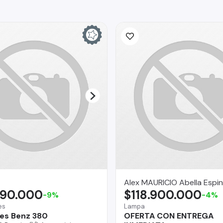
Alex MAURICIO Abella Espi
990.000
$118.900.000
-9%
-4%
es
Lampa
es Benz 380
OFERTA CON ENTREGA