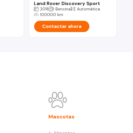
MO
Land Rover Discovery Sport
2018
Bencina
Automática
100000 km
Contactar ahora
Mascotas