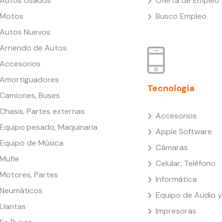
Autos Usados
Oferta de Empleo
Motos
Busco Empleo
Autos Nuevos
Arriendo de Autos
Accesorios
Amortiguadores
Tecnología
Camiones, Buses
Chasis, Partes externas
Accesorios
Equipo pesado, Maquinaria
Apple Software
Equipo de Música
Cámaras
Mufle
Celular, Teléfono
Motores, Partes
Informática
Neumáticos
Equipo de Audio y
Llantas
Impresoras