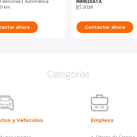
INMEDIATA
Bencina
Automática
0 km
2026
actar ahora
Contactar ahora
Categorías
utos y Vehículos
Empleos