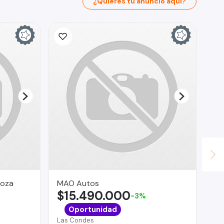
¿Quieres tu anuncio aquí?
noza
MAO Autos
Ta
$15.490.000
$
-3%
Bui
Oportunidad
MI
Las Condes