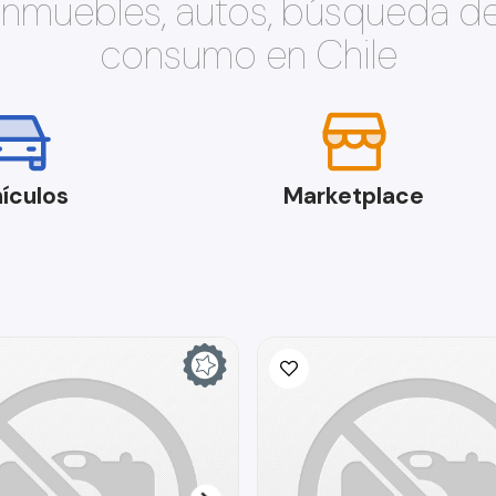
 inmuebles, autos, búsqueda d
consumo en Chile
ículos
Marketplace