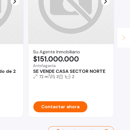
Su Agente Inmobiliario
PR
$151.000.000
U
Antofagasta
Ant
do de 2
SE VENDE CASA SECTOR NORTE
De
2
Ed
72 m
3
1
2
Co
Contactar ahora