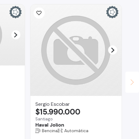
Sergio Escobar
Lu
$15.990.000
$
Santiago
Reg
Haval Jolion
Ha
Bencina
Automática