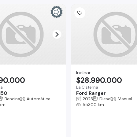
Inalcar .
990.000
$28.990.000
na
La Cisterna
150
Ford Ranger
Bencina
Automática
2023
Diesel
Manual
 km
55300 km