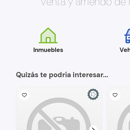
Venta y arriendo de
Inmuebles
Veh
Quizás te podría interesar...