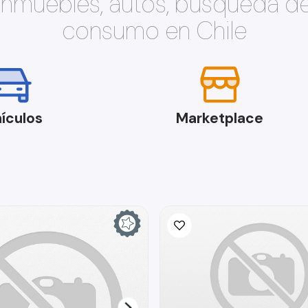
 inmuebles, autos, búsqueda d
consumo en Chile
ículos
Marketplace