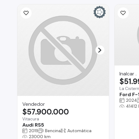
Inalcar .
$51.
La Cister
Ford F-
2024
Vendedor
41412
$57.900.000
Vitacura
Audi RS5
2019
Bencina
Automática
23000 km