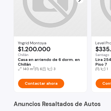
Yngrid Montoya
Level Pr
$1.200.000
$335
Chillán
Santiago
Casa en arriendo de 6 dorm. en
Lira 25
Chillán
Piso 7
2
140 m
6
1
3
1
1
Contactar ahora
Cont
Anuncios Resaltados de Autos