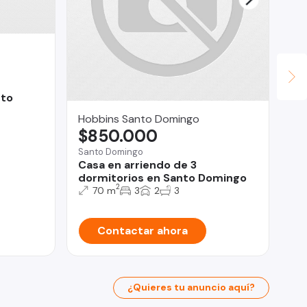
cto
Hobbins Santo Domingo
OM
$850.000
U
Santo Domingo
Val
Casa en arriendo de 3
Lo
dormitorios en Santo Domingo
CO
2
(C
70 m
3
2
3
Contactar ahora
¿Quieres tu anuncio aquí?