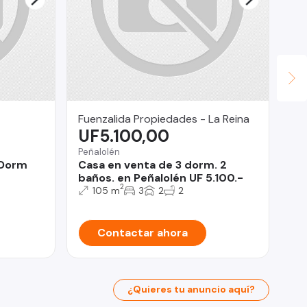
Fuenzalida Propiedades - La Reina
Le
UF5.100,00
$
Peñalolén
Ind
 Dorm
Casa en venta de 3 dorm. 2
Nu
baños. en Peñalolén UF 5.100.-
Ar
2
105 m
3
2
2
Contactar ahora
¿Quieres tu anuncio aquí?