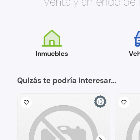
Venta y arriendo de
Inmuebles
Veh
Quizás te podría interesar...