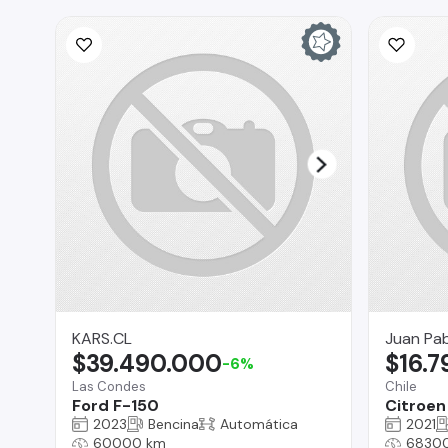
KARS.CL
Juan Pab
$39.490.000
$16.
-6%
Las Condes
Chile
Ford F-150
Citroen
2023
Bencina
Automática
2021
60000 km
6830