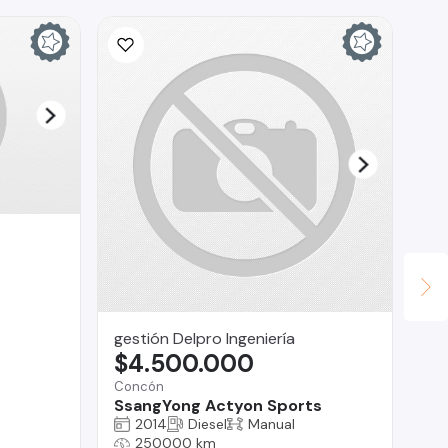
gestión Delpro Ingeniería
Fa
$4.500.000
$
Concón
San
SsangYong Actyon Sports
Ma
2014
Diesel
Manual
250000 km