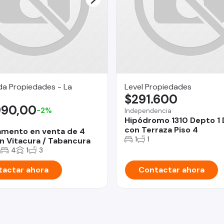
da Propiedades - La
Level Propiedades
$291.600
990,00
-2%
Independencia
Hipódromo 1310 Depto 1
con Terraza Piso 4
mento en venta de 4
1
1
n Vitacura / Tabancura
2
4
1
3
actar ahora
Contactar ahora