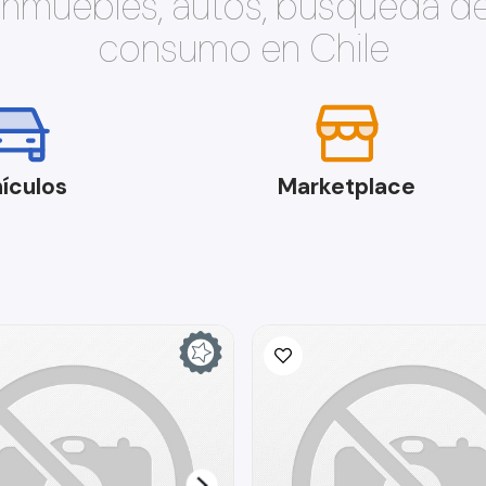
 inmuebles, autos, búsqueda d
consumo en Chile
ículos
Marketplace