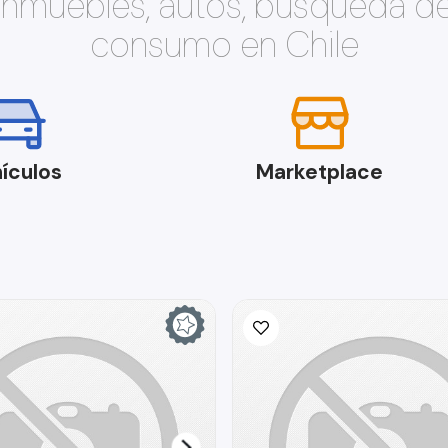
 inmuebles, autos, búsqueda d
consumo en Chile
ículos
Marketplace