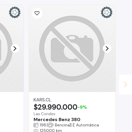
KARS.CL
Ina
$29.990.000
$
-9%
Las Condes
San
Mercedes Benz 380
To
1983
Bencina
Automática
125000 km