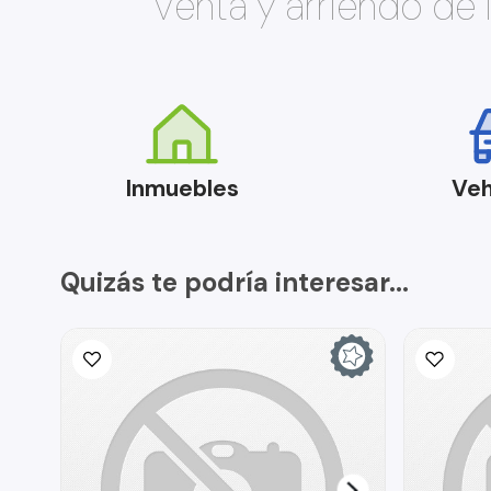
Venta y arriendo de
Inmuebles
Veh
Quizás te podría interesar...