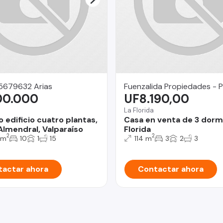
15679632 Arias
Fuenzalida Propiedades - P
00.000
UF8.190,00
La Florida
 edificio cuatro plantas,
Casa en venta de 3 dorm
Almendral, Valparaíso
Florida
2
2
 m
10
1
15
114 m
3
2
3
actar ahora
Contactar ahora