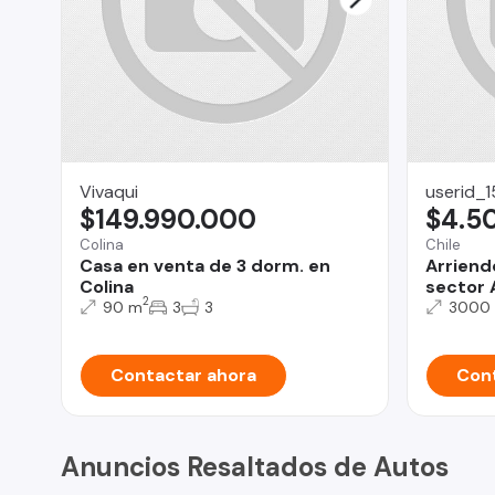
Vivaqui
userid_
$149.990.000
$4.5
Colina
Chile
Casa en venta de 3 dorm. en
Arriendo
Colina
sector 
2
90 m
3
3
3000
Contactar ahora
Cont
Anuncios Resaltados de Autos