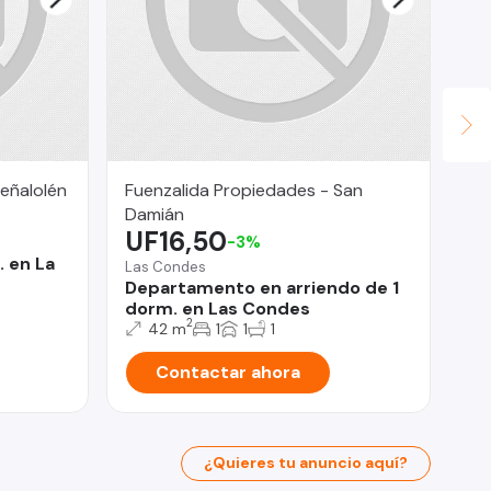
eñalolén
Fuenzalida Propiedades - San
Fu
Damián
Co
UF16,50
U
-3%
. en La
Las Condes
Tal
Departamento en arriendo de 1
Pa
dorm. en Las Condes
de
2
42 m
1
1
1
Contactar ahora
¿Quieres tu anuncio aquí?