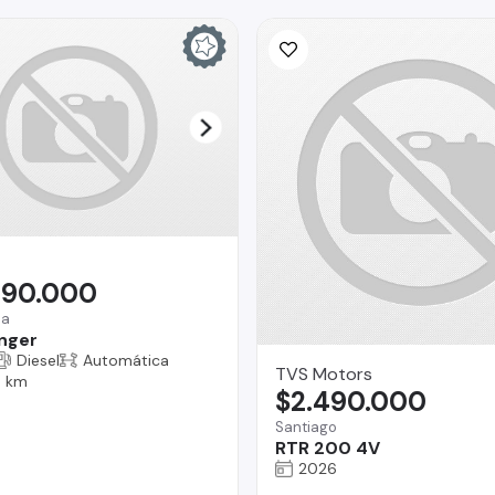
990.000
na
nger
Diesel
Automática
TVS Motors
0 km
$2.490.000
Santiago
RTR 200 4V
2026