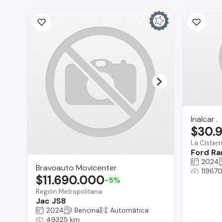
Inalcar .
$30.
La Cister
Ford Ra
2024
Bravoauto Movicenter
11967
$11.690.000
-5%
Región Metropolitana
Jac JS8
2024
Bencina
Automática
49325 km