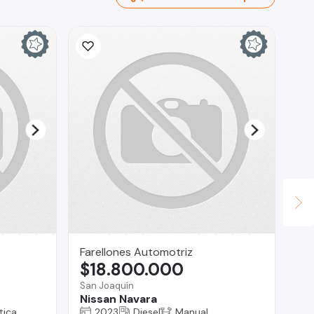
Farellones Automotriz
RA
$18.800.000
$
San Joaquín
Reg
Nissan Navara
Ch
tica
2023
Diesel
Manual