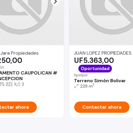
 Jara Propiedades
JUAN LOPEZ PROPIEDADES
250,00
UF5.363,00
ón
Oportunidad
AMENTO CAUPOLICAN #
Iquique
NCEPCION
Terreno Simón Bolivar
2
1
2
2
229 m
actar ahora
Contactar ahora