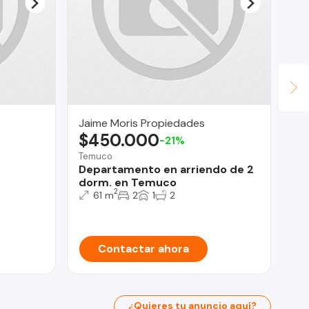
Jaime Moris Propiedades
Le
$450.000
$
-21%
Temuco
Con
Departamento en arriendo de 2
Av
dorm. en Temuco
De
2
61 m
2
1
2
Contactar ahora
¿Quieres tu anuncio aquí?