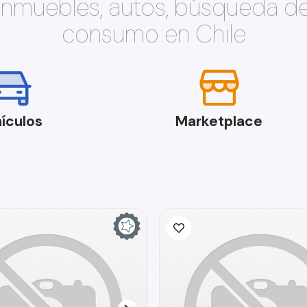
 inmuebles, autos, búsqueda d
consumo en Chile
ículos
Marketplace