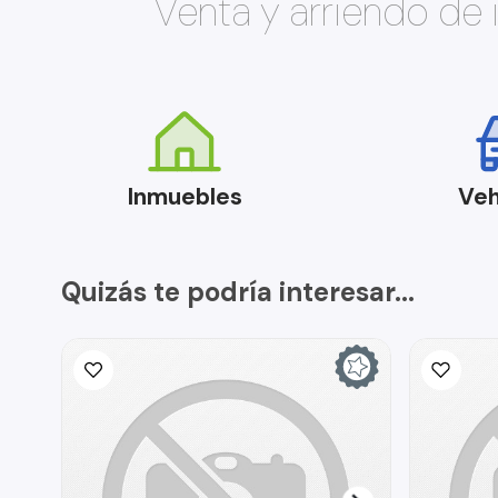
Venta y arriendo de
Inmuebles
Veh
Quizás te podría interesar...