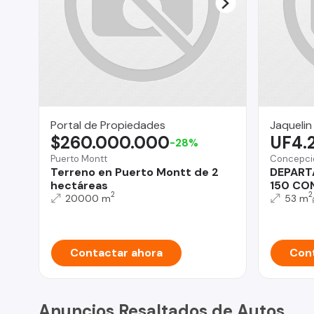
Portal de Propiedades
Jaquelin
$260.000.000
UF4.
-28%
Puerto Montt
Concepci
Terreno en Puerto Montt de 2
DEPART
hectáreas
150 CO
2
2
20000 m
53 m
Contactar ahora
Cont
Anuncios Resaltados de Autos