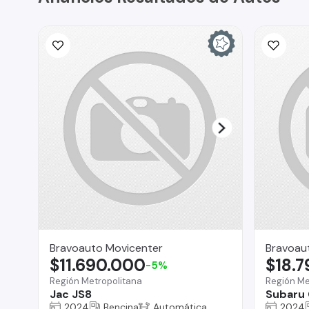
Bravoauto Movicenter
Bravoau
$11.690.000
$18.
-5%
Región Metropolitana
Región Me
Jac JS8
Subaru 
2024
Bencina
Automática
2024