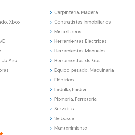
Carpintería, Madera
endo, Xbox
Contratistas Inmobiliarios
Misceláneos
DVD
Herramientas Eléctricas
e
Herramientas Manuales
 de Aire
Herramientas de Gas
oras
Equipo pesado, Maquinaria
Eléctrico
Ladrillo, Piedra
Plomería, Ferretería
Servicios
Se busca
Mantenimiento
e