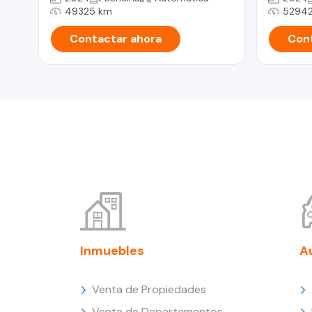
49325 km
52942
Contactar ahora
Cont
Inmuebles
A
Venta de Propiedades
Venta de Departamentos