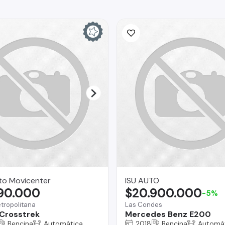
to Movicenter
ISU AUTO
790.000
$20.900.000
-5%
tropolitana
Las Condes
Crosstrek
Mercedes Benz E200
Bencina
Automática
2018
Bencina
Automá