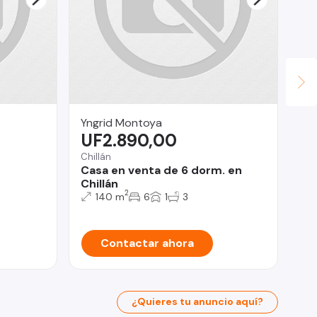
Yngrid Montoya
Da
UF2.890,00
U
Chillán
Vil
Casa en venta de 6 dorm. en
Ca
Chillán
Am
2
140 m
6
1
3
Contactar ahora
¿Quieres tu anuncio aquí?