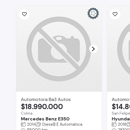
Automotora Ba3 Autos
Automot
$18.990.000
$14.
Colina
San Felip
Mercedes Benz E350
Hyundai
2014
Diesel
Automática
2018
115000 km
28100