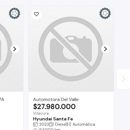
PA
Automotora Del Valle
RA
$27.980.000
$
Vitacura
Reg
Hyundai Santa Fe
Ch
2023
Diesel
Automática
64000 km