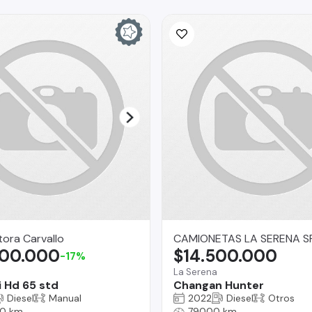
ora Carvallo
CAMIONETAS LA SERENA S
800.000
$14.500.000
-17%
e
La Serena
 Hd 65 std
Changan Hunter
Diesel
Manual
2022
Diesel
Otros
0 km
79000 km