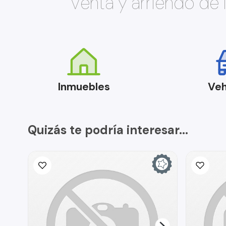
Venta y arriendo de
Inmuebles
Veh
Quizás te podría interesar...