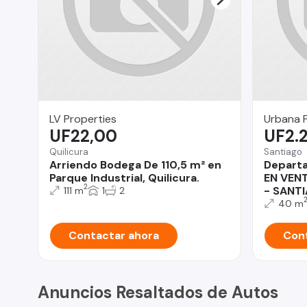
LV Properties
Urbana 
UF22,00
UF2.
Quilicura
Santiago
Arriendo Bodega De 110,5 m² en
Depart
Parque Industrial, Quilicura.
EN VENT
2
- SANT
111 m
1
2
40 m
Contactar ahora
Cont
Anuncios Resaltados de Autos