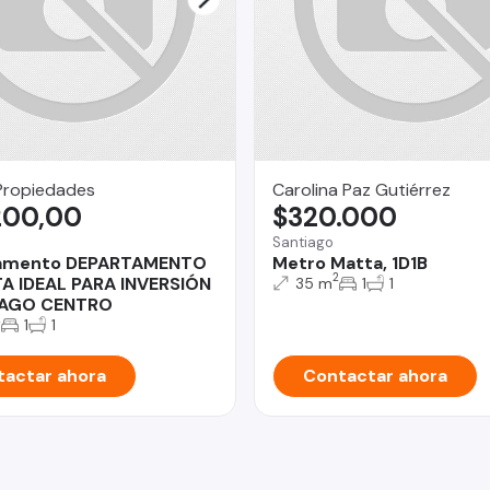
Propiedades
Carolina Paz Gutiérrez
200,00
$320.000
Santiago
amento DEPARTAMENTO
Metro Matta, 1D1B
2
A IDEAL PARA INVERSIÓN
35 m
1
1
IAGO CENTRO
2
1
1
actar ahora
Contactar ahora