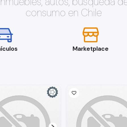
 inmuebles, autos, búsqueda d
consumo en Chile
ículos
Marketplace