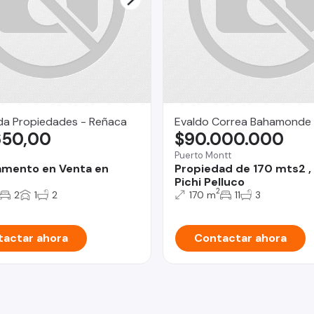
da Propiedades - Reñaca
Evaldo Correa Bahamonde
650,00
$90.000.000
Puerto Montt
amento en Venta en
Propiedad de 170 mts2 ,
Pichi Pelluco
2
2
1
2
170 m
11
3
actar ahora
Contactar ahora