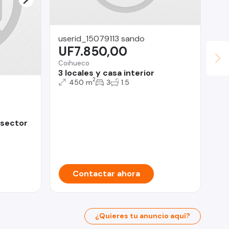
userid_15079113 sando
UF7.850,00
Coihueco
3 locales y casa interior
2
450 m
3
1.5
JU
U
 sector
Iqu
Te
Contactar ahora
¿Quieres tu anuncio aquí?