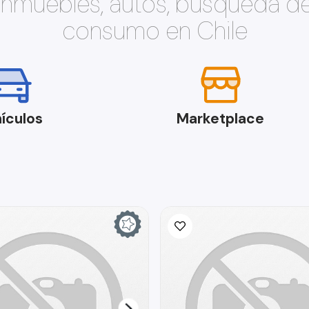
 inmuebles, autos, búsqueda d
consumo en Chile
ículos
Marketplace