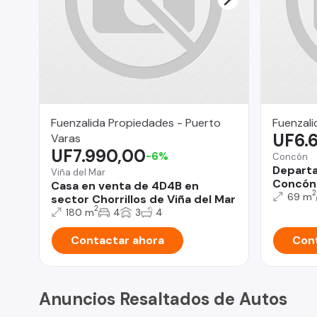
Fuenzalida Propiedades - Puerto
Fuenzali
UF6.
Varas
UF7.990,00
-6%
Concón
Depart
Viña del Mar
Concón
Casa en venta de 4D4B en
2
69 m
sector Chorrillos de Viña del Mar
2
180 m
4
3
4
Contactar ahora
Cont
Anuncios Resaltados de Autos