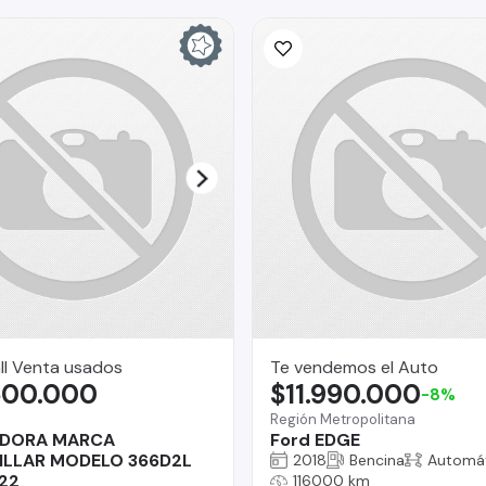
ll Venta usados
Te vendemos el Auto
500.000
$11.990.000
-8%
Región Metropolitana
DORA MARCA
Ford EDGE
ILLAR MODELO 366D2L
2018
Bencina
Automá
22
116000 km