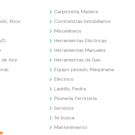
Carpintería, Madera
endo, Xbox
Contratistas Inmobiliarios
Misceláneos
DVD
Herramientas Eléctricas
e
Herramientas Manuales
 de Aire
Herramientas de Gas
oras
Equipo pesado, Maquinaria
Eléctrico
Ladrillo, Piedra
Plomería, Ferretería
Servicios
Se busca
Mantenimiento
e