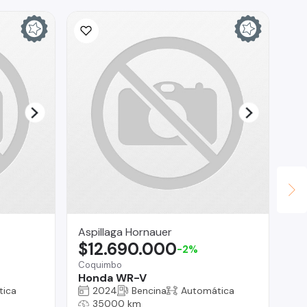
Aspillaga Hornauer
Se
$12.690.000
$
-2%
Coquimbo
Cur
Honda WR-V
Fo
T5
tica
2024
Bencina
Automática
ca
35000 km