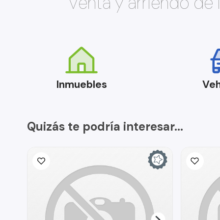
Venta y arriendo de
Inmuebles
Veh
Quizás te podría interesar...