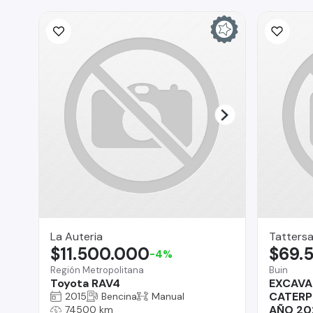
La Auteria
Tattersa
$11.500.000
$69.
-4%
Región Metropolitana
Buin
Toyota RAV4
EXCAVA
CATERP
2015
Bencina
Manual
AÑO 20
74500 km