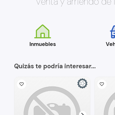
Venta y arriendo de
Inmuebles
Veh
Quizás te podría interesar...