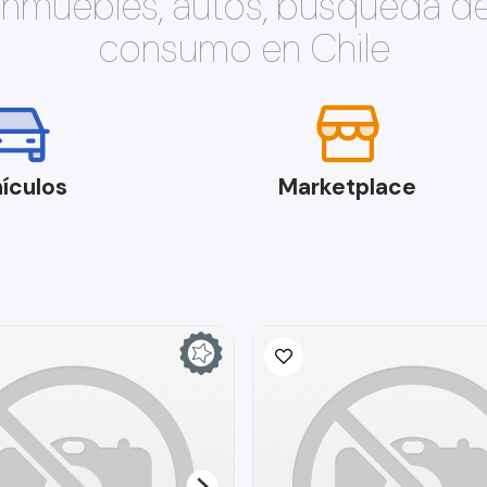
 inmuebles, autos, búsqueda d
consumo en Chile
ículos
Marketplace