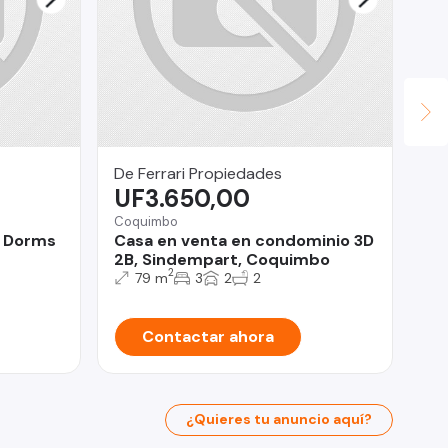
De Ferrari Propiedades
Re
UF3.650,00
U
Coquimbo
Pro
2 Dorms
Casa en venta en condominio 3D
CA
2B, Sindempart, Coquimbo
Ma
2
79 m
3
2
2
Contactar ahora
¿Quieres tu anuncio aquí?