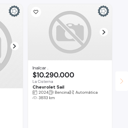
Inalcar .
$10.290.000
La Cisterna
Chevrolet Sail
2024
Bencina
Automática
Te
38113 km
$
Reg
Au