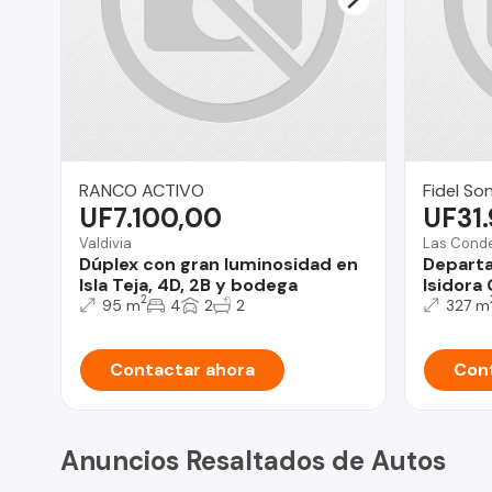
RANCO ACTIVO
Fidel So
UF7.100,00
UF31
Valdivia
Las Cond
Dúplex con gran luminosidad en
Departa
Isla Teja, 4D, 2B y bodega
Isidora
2
95 m
4
2
2
327 m
Contactar ahora
Cont
Anuncios Resaltados de Autos