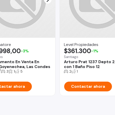
natore
Level Propiedades
.998,00
$361.300
-3%
-1%
es
Santiago
mento En Venta En
Arturo Prat 1237 Depto 
 Goyenechea, Las Condes
con 1 Baño Piso 12
2
3
1
5
2
1
actar ahora
Contactar ahora