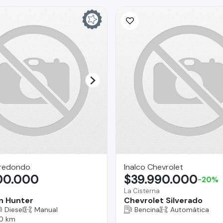
rredondo
Inalco Chevrolet
300.000
$39.990.000
-20%
a
La Cisterna
n Hunter
Chevrolet Silverado
Diesel
Manual
Bencina
Automática
0 km