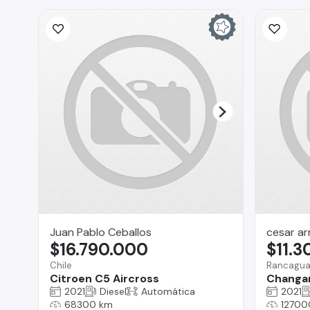
Juan Pablo Ceballos
cesar a
$16.790.000
$11.
Chile
Rancagu
Citroen C5 Aircross
Changa
2021
Diesel
Automática
2021
68300 km
12700