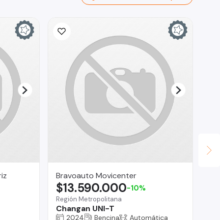
iz
Bravoauto Movicenter
Br
$13.590.000
$
-10%
Región Metropolitana
Reg
Changan UNI-T
Su
2024
Bencina
Automática