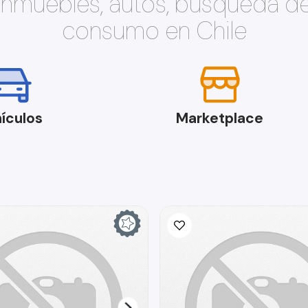
 inmuebles, autos, búsqueda d
consumo en Chile
ículos
Marketplace