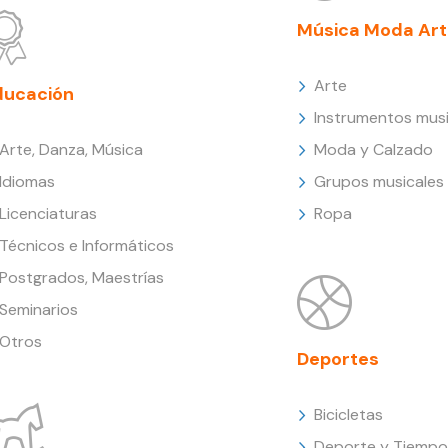
Música Moda Art
Arte
ducación
Instrumentos musi
Arte, Danza, Música
Moda y Calzado
Idiomas
Grupos musicales
Licenciaturas
Ropa
Técnicos e Informáticos
Postgrados, Maestrías
Seminarios
Otros
Deportes
Bicicletas
Deporte y Tiempo 