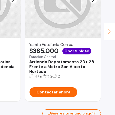
Yamila Estefanía Correa
Ma
$385.000
U
Oportunidad
Estación Central
La
orios
Arriendo Departamento 2D+ 2B
De
videncia
Frente a Metro San Alberto
do
Hurtado
2
47 m
2
2
Contactar ahora
¿Quieres tu anuncio aquí?