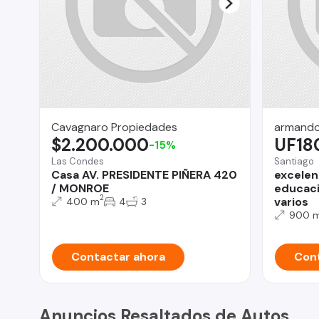
Cavagnaro Propiedades
armando
$2.200.000
UF18
-15%
Las Condes
Santiago
Casa AV. PRESIDENTE PIÑERA 420
excelen
/ MONROE
educaci
2
varios
400 m
4
3
900 
Contactar ahora
Cont
Anuncios Resaltados de Autos