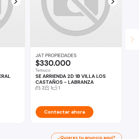
JAT PROPIEDADES
Os
$330.000
U
Temuco
Chi
ERAL
SE ARRIENDA 2D 1B VILLA LOS
Tu
CASTAÑOS - LABRANZA
QU
2
1
1
Contactar ahora
¿Quieres tu anuncio aquí?