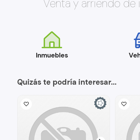
Venta y arriendo de
Inmuebles
Veh
Quizás te podría interesar...