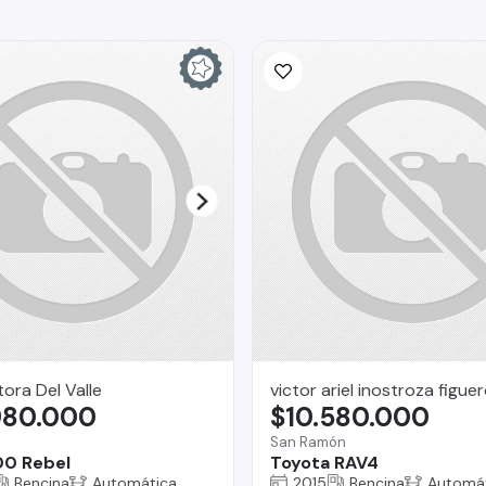
ra Del Valle
victor ariel inostroza figue
980.000
$10.580.000
San Ramón
00 Rebel
Toyota RAV4
Bencina
Automática
2015
Bencina
Automá