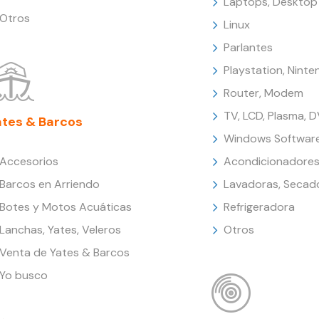
Laptops, Desktop
Otros
Linux
Parlantes
Playstation, Nint
Router, Modem
TV, LCD, Plasma, 
ates & Barcos
Windows Softwar
Accesorios
Acondicionadores
Barcos en Arriendo
Lavadoras, Secad
Botes y Motos Acuáticas
Refrigeradora
Lanchas, Yates, Veleros
Otros
Venta de Yates & Barcos
Yo busco