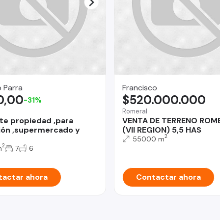
 Parra
Francisco
0,00
$520.000.000
-31%
Romeral
te propiedad ,para
VENTA DE TERRENO ROM
ón ,supermercado y
(VII REGION) 5,5 HAS
2
55000 m
2
m
7
6
actar ahora
Contactar ahora