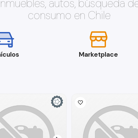
 inmuebles, autos, búsqueda d
consumo en Chile
ículos
Marketplace