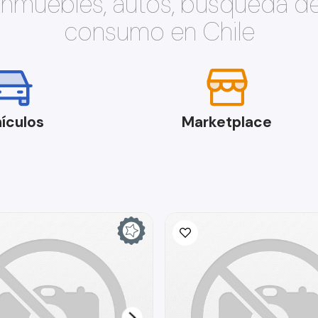
 inmuebles, autos, búsqueda d
consumo en Chile
ículos
Marketplace