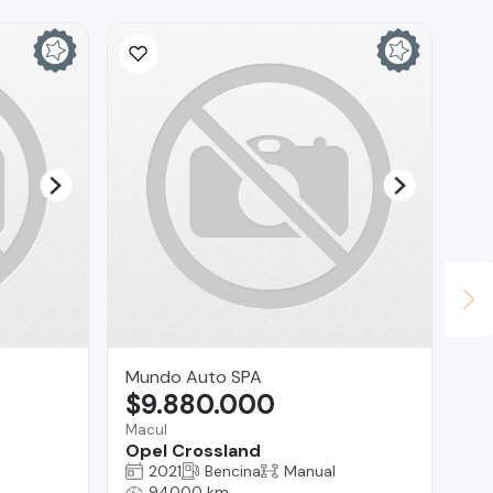
Mundo Auto SPA
Cu
$9.880.000
$
Macul
Reg
Opel Crossland
Fo
2021
Bencina
Manual
94000 km