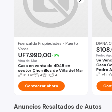
Fuenzalida Propiedades - Puerto
DIANA C
$108
Varas
UF7.990,00
-6%
Pedro Agu
Se Ven
Viña del Mar
Casa Co
Casa en venta de 4D4B en
Pedro A
sector Chorrillos de Viña del Mar
2
74 m
2
180 m
4
3
4
Contactar ahora
Cont
Anuncios Resaltados de Autos