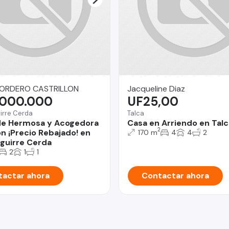
ORDERO CASTRILLON
Jacqueline Diaz
.000.000
UF25,00
irre Cerda
Talca
de Hermosa y Acogedora
Casa en Arriendo en Talc
2
n ¡Precio Rebajado! en
170 m
4
4
2
guirre Cerda
2
1
1
actar ahora
Contactar ahora