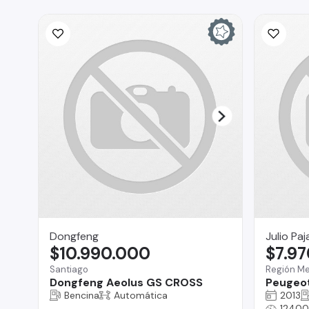
Dongfeng
Julio Paj
$10.990.000
$7.9
Santiago
Región Me
Dongfeng Aeolus GS CROSS
Peugeo
Bencina
Automática
2013
12400