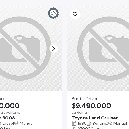
aro
Punto Driver
70.000
$9.490.000
tropolitana
La Reina
t 3008
Toyota Land Cruiser
Diesel
Manual
1998
Bencina
Manual
0 km
270000 km