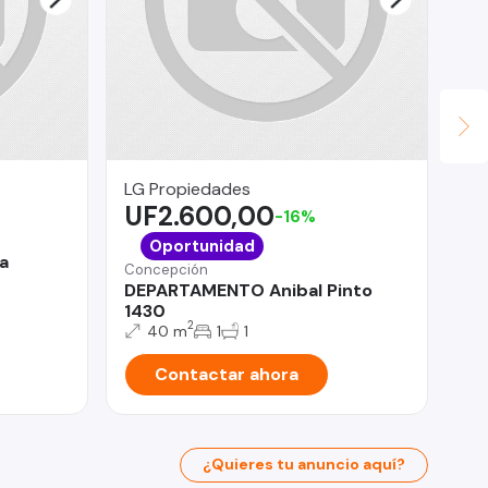
LG Propiedades
Le
UF2.600,00
$
-16%
Qui
Oportunidad
a
Ma
Concepción
co
DEPARTAMENTO Anibal Pinto
1430
2
40 m
1
1
Contactar ahora
¿Quieres tu anuncio aquí?