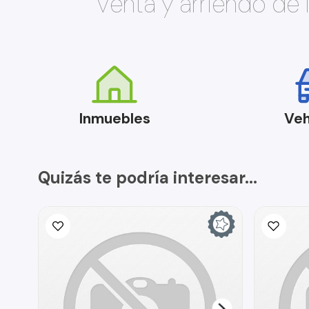
Venta y arriendo de
Inmuebles
Veh
Quizás te podría interesar...