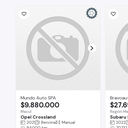
Mundo Auto SPA
Bravoau
$9.880.000
$27.
Macul
Región Me
Opel Crossland
Subaru 
2021
Bencina
Manual
2022
94000 km
70737