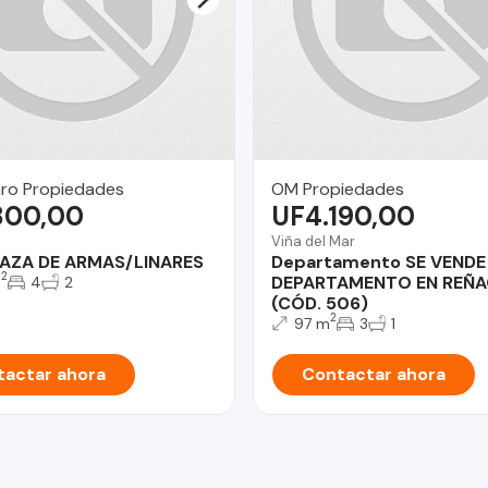
ro Propiedades
OM Propiedades
800,00
UF4.190,00
Viña del Mar
LAZA DE ARMAS/LINARES
Departamento SE VENDE
2
DEPARTAMENTO EN REÑ
m
4
2
(CÓD. 506)
2
97 m
3
1
actar ahora
Contactar ahora