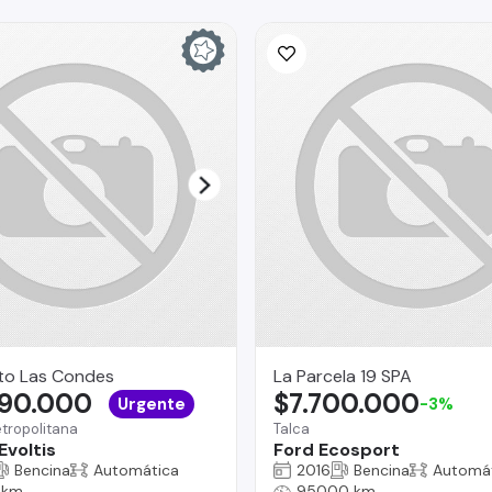
to Las Condes
La Parcela 19 SPA
690.000
$7.700.000
Urgente
-3%
tropolitana
Talca
Evoltis
Ford Ecosport
Bencina
Automática
2016
Bencina
Automá
 km
95000 km