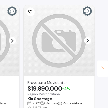
Bravoauto Movicenter
Se
$19.890.000
$
-4%
Región Metropolitana
San
Kia Sportage
Ha
tica
2023
Bencina
Automática
61878 km