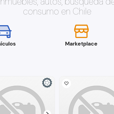
 inmuebles, autos, búsqueda d
consumo en Chile
ículos
Marketplace