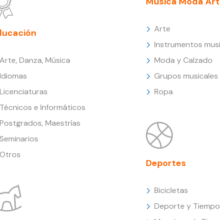
Música Moda Art
Arte
ducación
Instrumentos musi
Arte, Danza, Música
Moda y Calzado
Idiomas
Grupos musicales
Licenciaturas
Ropa
Técnicos e Informáticos
Postgrados, Maestrías
Seminarios
Otros
Deportes
Bicicletas
Deporte y Tiempo 