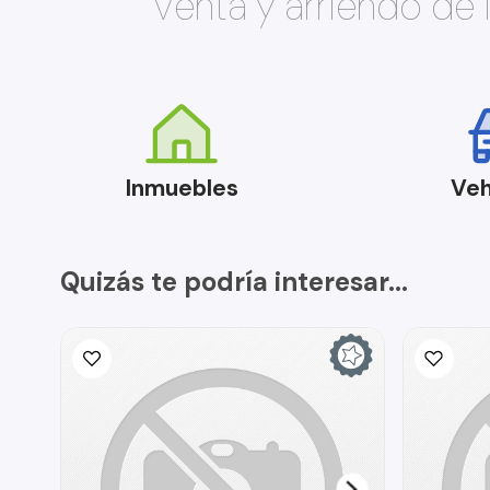
Venta y arriendo de
Inmuebles
Veh
Quizás te podría interesar...