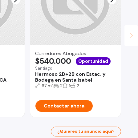
Corredores Abogados
Fu
$540.000
Pr
Oportunidad
$
Santiago
Hermoso 2D+2B con Estac. y
Pro
ACA
Bodega en Santa Isabel
De
2
67 m
2
1
2
do
Contactar ahora
¿Quieres tu anuncio aquí?