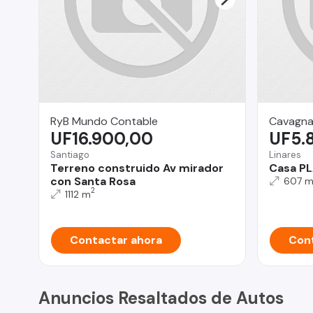
RyB Mundo Contable
Cavagna
UF16.900,00
UF5.
Santiago
Linares
Terreno construido Av mirador
Casa P
con Santa Rosa
607 
2
1112 m
Contactar ahora
Cont
Anuncios Resaltados de Autos