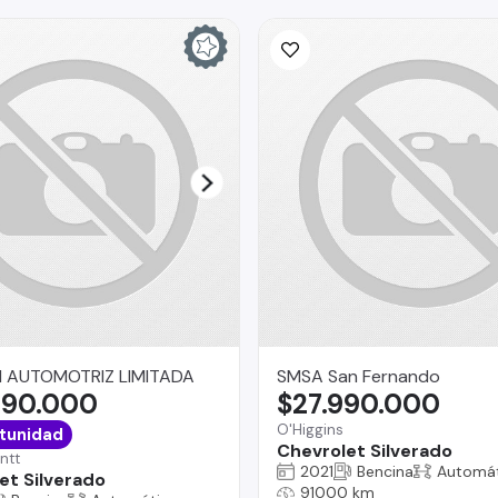
 AUTOMOTRIZ LIMITADA
SMSA San Fernando
490.000
$27.990.000
O'Higgins
tunidad
Chevrolet Silverado
ntt
2021
Bencina
Automát
et Silverado
91000 km