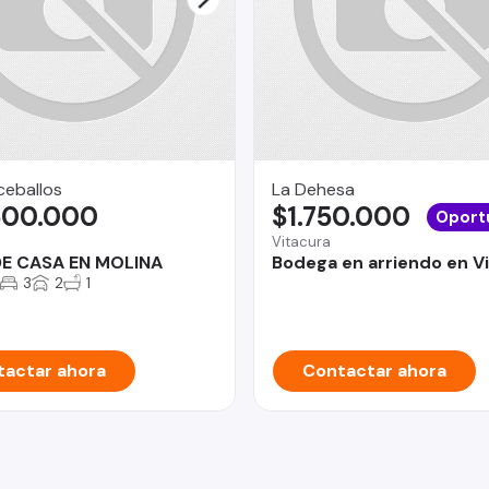
ceballos
La Dehesa
500.000
$1.750.000
Oport
Vitacura
DE CASA EN MOLINA
Bodega en arriendo en V
3
2
1
actar ahora
Contactar ahora