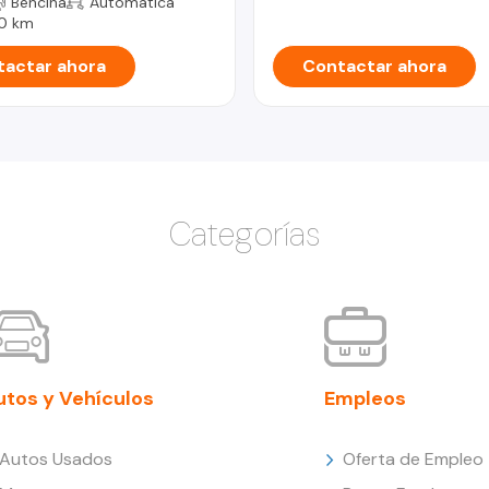
Bencina
Automática
0 km
actar ahora
Contactar ahora
Categorías
utos y Vehículos
Empleos
Autos Usados
Oferta de Empleo