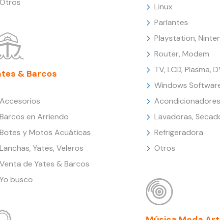
Otros
Linux
Parlantes
Playstation, Nint
Router, Modem
TV, LCD, Plasma, 
ates & Barcos
Windows Softwar
Accesorios
Acondicionadores
Barcos en Arriendo
Lavadoras, Secad
Botes y Motos Acuáticas
Refrigeradora
Lanchas, Yates, Veleros
Otros
Venta de Yates & Barcos
Yo busco
Música Moda Art