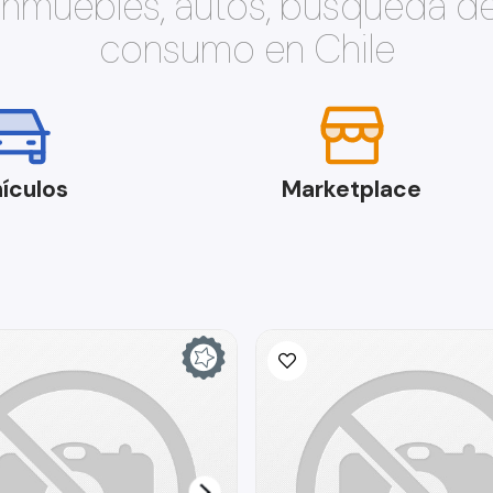
 inmuebles, autos, búsqueda d
consumo en Chile
ículos
Marketplace