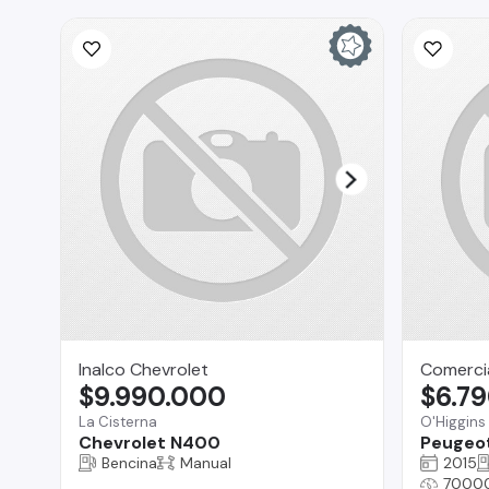
Inalco Chevrolet
Comercia
$9.990.000
$6.7
La Cisterna
O'Higgins
Chevrolet N400
Peugeo
Bencina
Manual
2015
7000