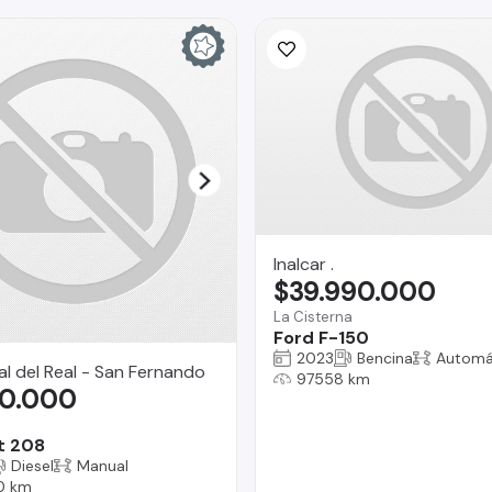
Inalcar .
$39.990.000
La Cisterna
Ford F-150
2023
Bencina
Automá
l del Real - San Fernando
97558 km
90.000
t 208
Diesel
Manual
0 km