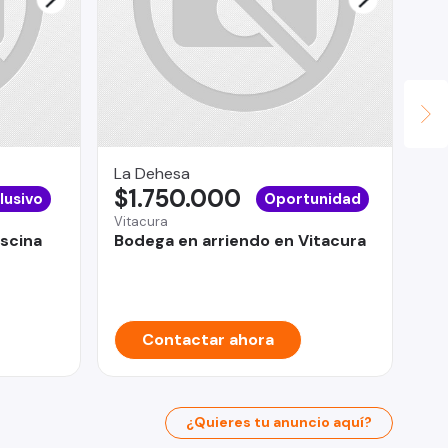
MA
$
San
PA
SA
La Dehesa
$1.750.000
lusivo
Oportunidad
Vitacura
iscina
Bodega en arriendo en Vitacura
Contactar ahora
¿Quieres tu anuncio aquí?