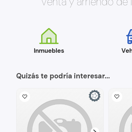
Venta y arriendo de
Inmuebles
Veh
Quizás te podría interesar...