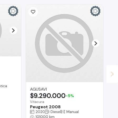
Ina
$
La 
Fo
tica
AGUSAVI
$9.290.000
-5%
Vitacura
Peugeot 2008
2020
Diesel
Manual
101000 km