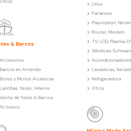
Otros
Linux
Parlantes
Playstation, Nint
Router, Modem
TV, LCD, Plasma, 
ates & Barcos
Windows Softwar
Accesorios
Acondicionadores
Barcos en Arriendo
Lavadoras, Secad
Botes y Motos Acuáticas
Refrigeradora
Lanchas, Yates, Veleros
Otros
Venta de Yates & Barcos
Yo busco
Música Moda Art