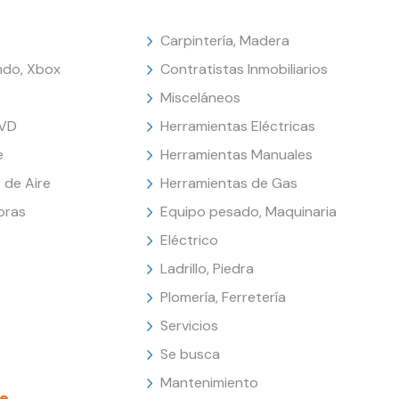
Carpintería, Madera
endo, Xbox
Contratistas Inmobiliarios
Misceláneos
DVD
Herramientas Eléctricas
e
Herramientas Manuales
 de Aire
Herramientas de Gas
oras
Equipo pesado, Maquinaria
Eléctrico
Ladrillo, Piedra
Plomería, Ferretería
Servicios
Se busca
Mantenimiento
e