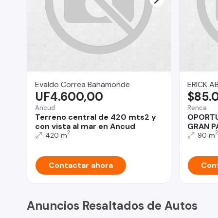
Evaldo Correa Bahamonde
ERICK A
UF4.600,00
$85.
Ancud
Renca
Terreno central de 420 mts2 y
OPORTU
con vista al mar en Ancud
GRAN PA
2
2
420 m
90 m
Contactar ahora
Cont
Anuncios Resaltados de Autos