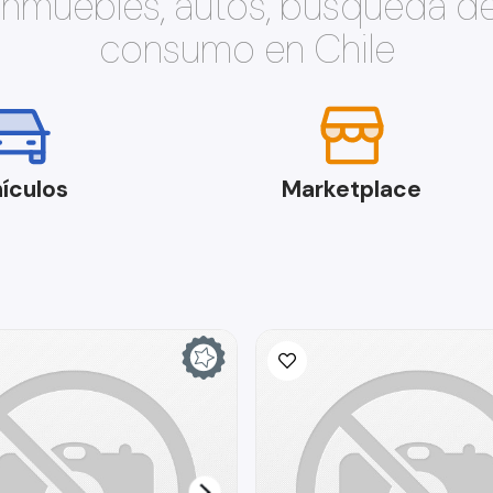
 inmuebles, autos, búsqueda d
consumo en Chile
ículos
Marketplace