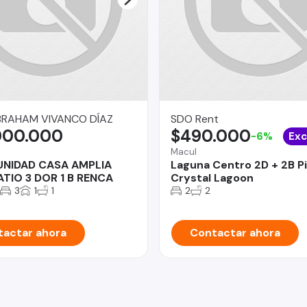
BRAHAM VIVANCO DÍAZ
SDO Rent
000.000
$490.000
-6%
Exc
Macul
NIDAD CASA AMPLIA
Laguna Centro 2D + 2B P
TIO 3 DOR 1 B RENCA
Crystal Lagoon
3
1
1
2
2
actar ahora
Contactar ahora