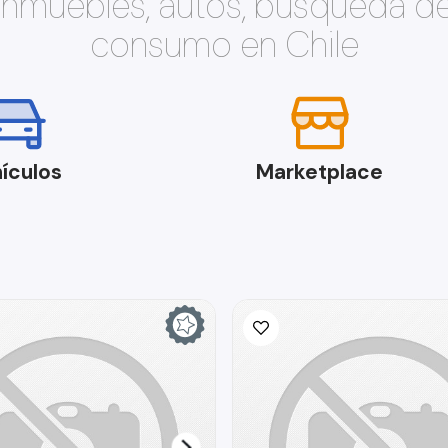
 inmuebles, autos, búsqueda d
consumo en Chile
ículos
Marketplace