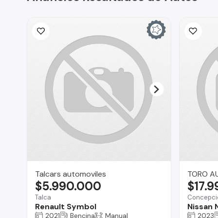
Talcars automoviles
TORO A
$5.990.000
$17.
Talca
Concepci
Renault Symbol
Nissan 
2021
Bencina
Manual
2023