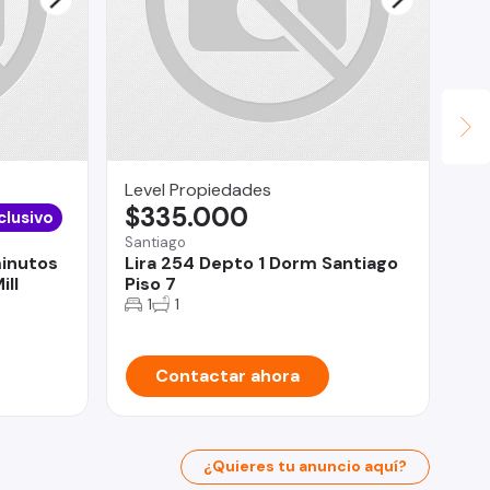
Level Propiedades
Le
$335.000
$
clusivo
Santiago
San
minutos
Lira 254 Depto 1 Dorm Santiago
Sa
ill
Piso 7
Te
1
1
Contactar ahora
¿Quieres tu anuncio aquí?