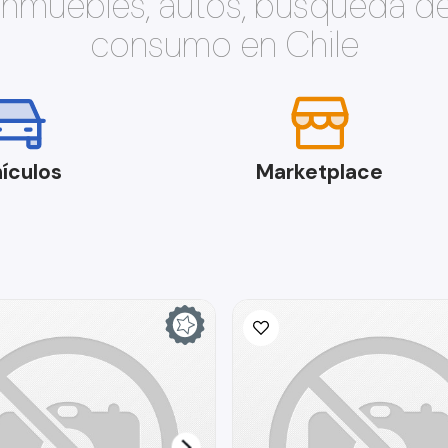
 inmuebles, autos, búsqueda d
consumo en Chile
ículos
Marketplace