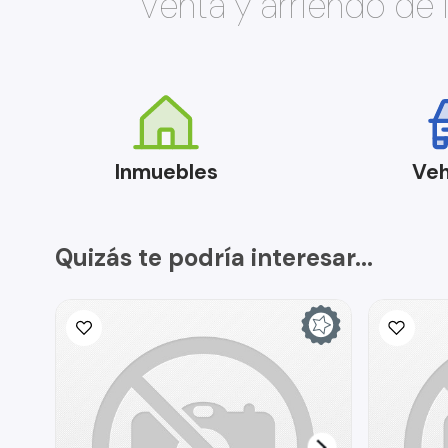
Venta y arriendo de
Inmuebles
Veh
Quizás te podría interesar...