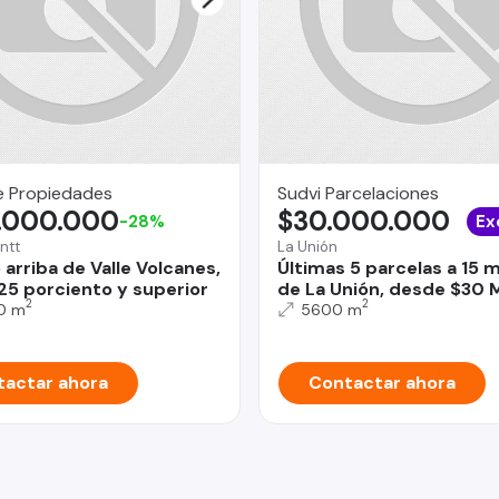
e Propiedades
Sudvi Parcelaciones
.000.000
$30.000.000
-28%
Ex
ntt
La Unión
arriba de Valle Volcanes,
Últimas 5 parcelas a 15 
 25 porciento y superior
de La Unión, desde $30 M
2
2
0 m
5600 m
actar ahora
Contactar ahora