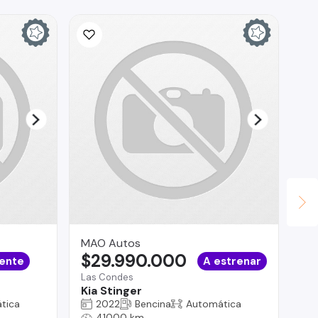
MAO Autos
au
$29.990.000
$
ente
A estrenar
Las Condes
Te
Kia Stinger
Fo
tica
2022
Bencina
Automática
41000 km