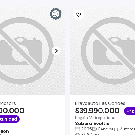
 Motors
Bravoauto Las Condes
690.000
$39.990.000
Urg
Región Metropolitana
tunidad
Subaru Evoltis
2025
Bencina
Automá
lion
8567 km