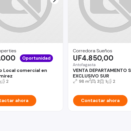
operties
Corredora Sueños
.000
UF4.850,00
Oportunidad
Antofagasta
o Local comercial en
VENTA DEPARTAMENTO 
amirez
EXCLUSIVO SUR
2
2
98 m
3
1
2
actar ahora
Contactar ahora