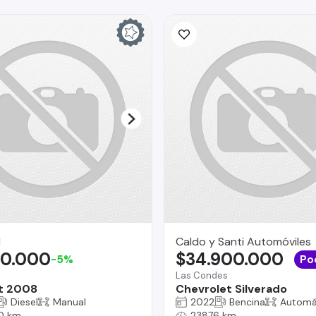
I
Caldo y Santi Automóviles
90.000
$34.900.000
-5%
Po
Las Condes
t 2008
Chevrolet Silverado
Diesel
Manual
2022
Bencina
Automá
0 km
23876 km