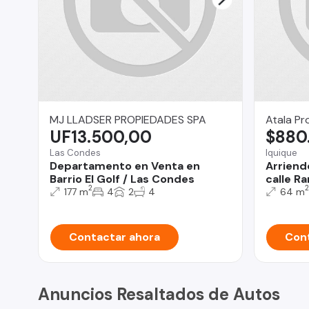
MJ LLADSER PROPIEDADES SPA
Atala Pr
UF13.500,00
$880
Las Condes
Iquique
Departamento en Venta en
Arriend
Barrio El Golf / Las Condes
calle R
2
2
177 m
4
2
4
64 m
Contactar ahora
Cont
Anuncios Resaltados de Autos