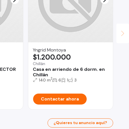
Yngrid Montoya
JU
$1.200.000
U
Chillán
SECTOR
Casa en arriendo de 6 dorm. en
Iqu
Chillán
Co
2
140 m
6
1
3
Contactar ahora
¿Quieres tu anuncio aquí?