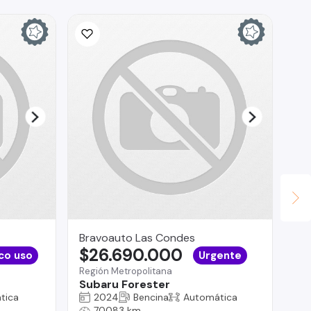
Bravoauto Las Condes
La
$26.690.000
$
co uso
Urgente
Región Metropolitana
La 
Subaru Forester
Hy
tica
2024
Bencina
Automática
70083 km