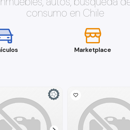
 inmuebles, autos, búsqueda d
consumo en Chile
ículos
Marketplace