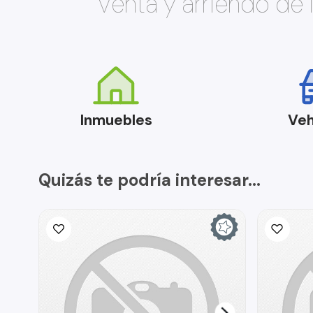
Venta y arriendo de
Inmuebles
Veh
Quizás te podría interesar...