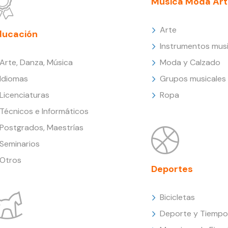
Música Moda Art
Arte
ducación
Instrumentos musi
Arte, Danza, Música
Moda y Calzado
Idiomas
Grupos musicales
Licenciaturas
Ropa
Técnicos e Informáticos
Postgrados, Maestrías
Seminarios
Otros
Deportes
Bicicletas
Deporte y Tiempo 