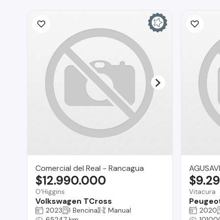
Comercial del Real - Rancagua
AGUSAV
$12.990.000
$9.2
O'Higgins
Vitacura
Volkswagen TCross
Peugeo
2023
Bencina
Manual
2020
65247 km
10100