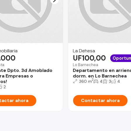
obiliaria
La Dehesa
.000
UF100,00
Oportun
sta
Lo Barnechea
nte Dpto. 3d Amoblado
Departamento en arrien
ara Empresas o
dorm. en Lo Barnechea
2
os!
360 m
4
3
4
2
actar ahora
Contactar ahora