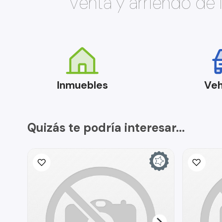
Venta y arriendo de
Inmuebles
Veh
Quizás te podría interesar...