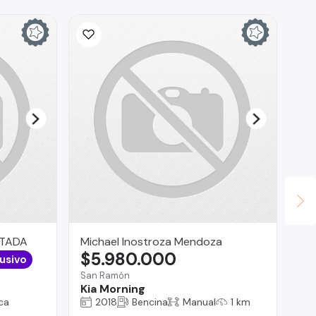
ITADA
Michael Inostroza Mendoza
Ta
$5.980.000
$
usivo
San Ramón
Tal
Kia Morning
Re
ca
2018
Bencina
Manual
1 km