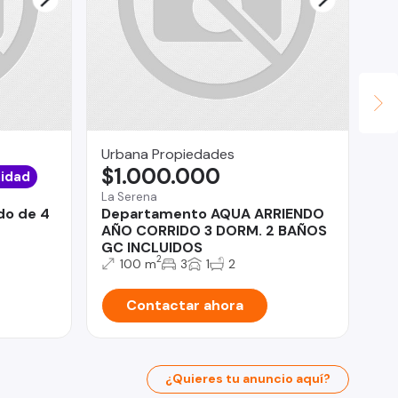
Urbana Propiedades
Co
$1.000.000
$
idad
La Serena
Ñub
do de 4
Departamento AQUA ARRIENDO
Te
AÑO CORRIDO 3 DORM. 2 BAÑOS
a 
GC INCLUIDOS
2
100 m
3
1
2
Contactar ahora
¿Quieres tu anuncio aquí?