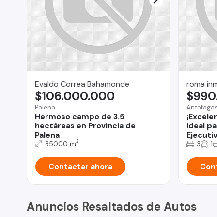
Evaldo Correa Bahamonde
roma inm
$106.000.000
$990
Palena
Antofaga
Hermoso campo de 3.5
¡Excele
hectáreas en Provincia de
ideal p
Palena
Ejecutiv
2
35000 m
3
1
Contactar ahora
Cont
Anuncios Resaltados de Autos