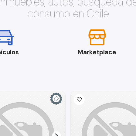
 inmuebles, autos, búsqueda d
consumo en Chile
ículos
Marketplace