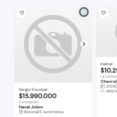
Inalcar .
$10.
La Cister
Chevrole
2024
Sergio Escobar
38113
$15.990.000
Concepción
Haval Jolion
Bencina
Automática