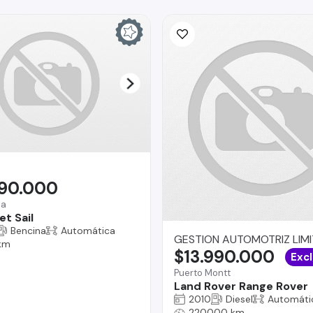
290.000
na
t Sail
Bencina
Automática
GESTION AUTOMOTRIZ LIM
 km
$13.990.000
Excl
Puerto Montt
Land Rover Range Rover
2010
Diesel
Automáti
220000 km