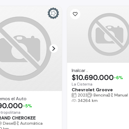
Inalcar .
$10.690.000
-6%
La Cisterna
Chevrolet Groove
2023
Bencina
Manual
emos el Auto
34264 km
990.000
-5%
tropolitana
RAND CHEROKEE
Diesel
Automática
0 km