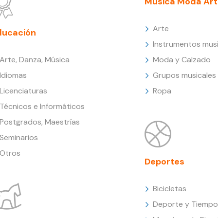
Música Moda Art
Arte
ducación
Instrumentos musi
Arte, Danza, Música
Moda y Calzado
Idiomas
Grupos musicales
Licenciaturas
Ropa
Técnicos e Informáticos
Postgrados, Maestrías
Seminarios
Otros
Deportes
Bicicletas
Deporte y Tiempo 