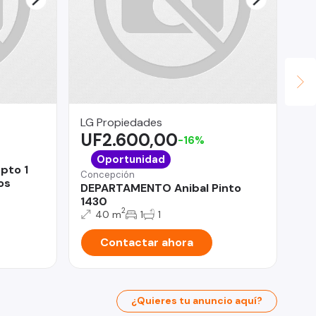
LG Propiedades
Fu
UF2.600,00
$
-16%
Viñ
Oportunidad
pto 1
De
Concepción
os
2D
DEPARTAMENTO Anibal Pinto
1430
2
40 m
1
1
Contactar ahora
¿Quieres tu anuncio aquí?