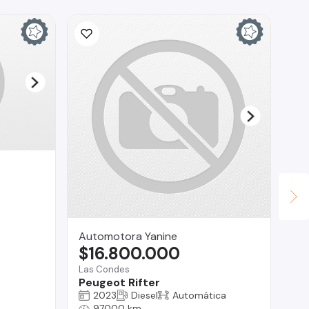
Automotora Yanine
Ca
$16.800.000
$
Las Condes
Peugeot Rifter
La
2023
Diesel
Automática
Me
97000 km