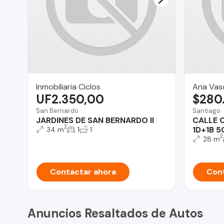
Inmobiliaria Ciclos
Ana Vas
UF2.350,00
$280
San Bernardo
Santiago
JARDINES DE SAN BERNARDO II
CALLE 
2
1D+1B 
34 m
1
1
2
28 m
Contactar ahora
Cont
Anuncios Resaltados de Autos