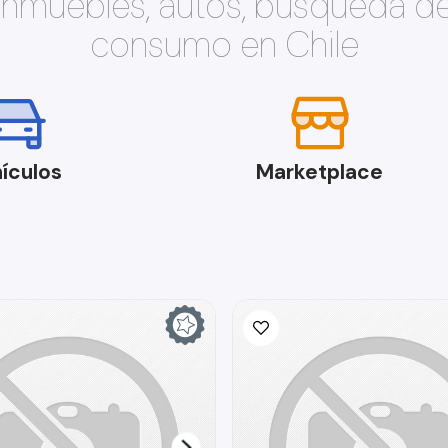
 inmuebles, autos, búsqueda d
consumo en Chile
ículos
Marketplace