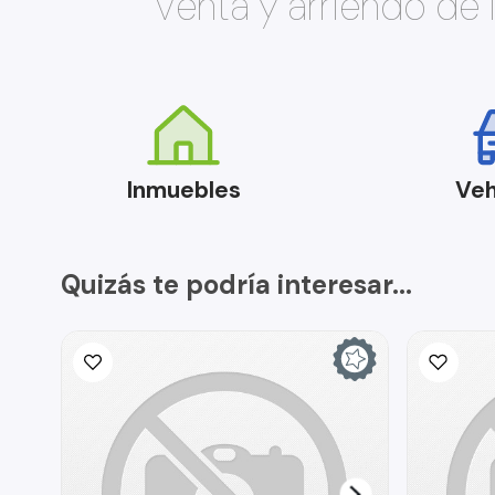
Venta y arriendo de
Inmuebles
Veh
Quizás te podría interesar...