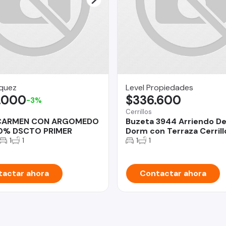
quez
Level Propiedades
.000
$336.600
-3%
Cerrillos
CARMEN CON ARGOMEDO
Buzeta 3944 Arriendo De
50% DSCTO PRIMER
Dorm con Terraza Cerrill
1
1
1
1
actar ahora
Contactar ahora