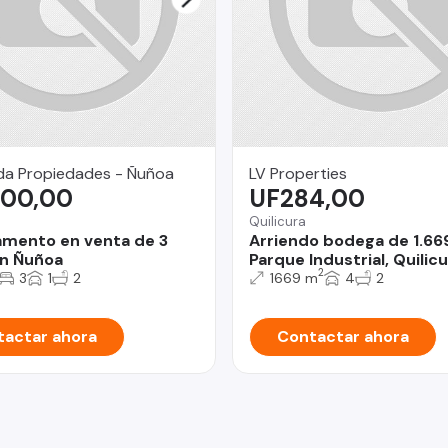
da Propiedades - Ñuñoa
LV Properties
300,00
UF284,00
Quilicura
mento en venta de 3
Arriendo bodega de 1.66
n Ñuñoa
Parque Industrial, Quilicu
2
3
1
2
1669 m
4
2
actar ahora
Contactar ahora