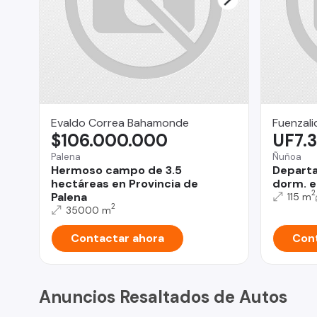
Evaldo Correa Bahamonde
Fuenzali
$106.000.000
UF7.
Palena
Ñuñoa
Hermoso campo de 3.5
Departa
hectáreas en Provincia de
dorm. e
2
Palena
115 m
2
35000 m
Contactar ahora
Cont
Anuncios Resaltados de Autos