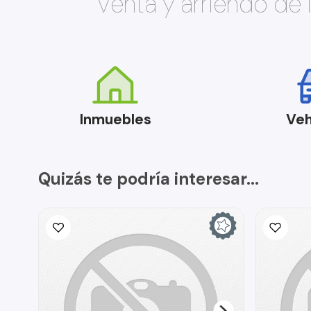
Venta y arriendo de
Inmuebles
Veh
Quizás te podría interesar...