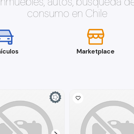
 inmuebles, autos, búsqueda d
consumo en Chile
ículos
Marketplace