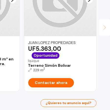
JUAN LOPEZ PROPIEDADES
mau
UF5.363,00
$
San
Oportunidad
9 m² en
SE
Iquique
ra.
RE
Terreno Simón Bolivar
2
229 m
Contactar ahora
¿Quieres tu anuncio aquí?