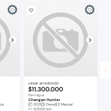
cesar arredondo
Ca
$11.300.000
$
Rancagua
La
Changan Hunter
Ch
ca
2021
Diesel
Manual
127000 km