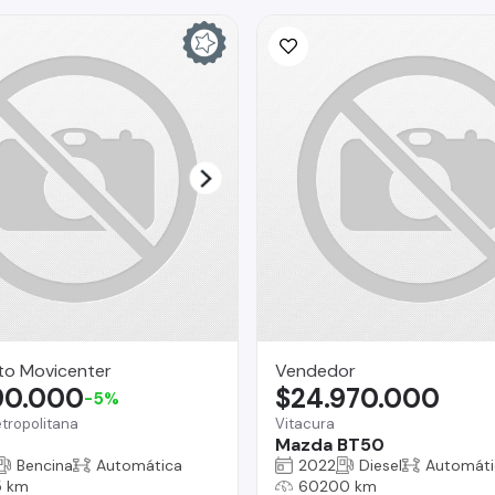
to Movicenter
Vendedor
90.000
$24.970.000
-5%
tropolitana
Vitacura
Mazda BT50
Bencina
Automática
2022
Diesel
Automáti
 km
60200 km