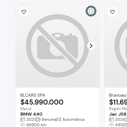
BLCARS SPA
Bravoau
$45.990.000
$11.6
Macul
Región Me
BMW 440
Jac JS8
2023
Bencina
Automática
2024
66900 km
49325