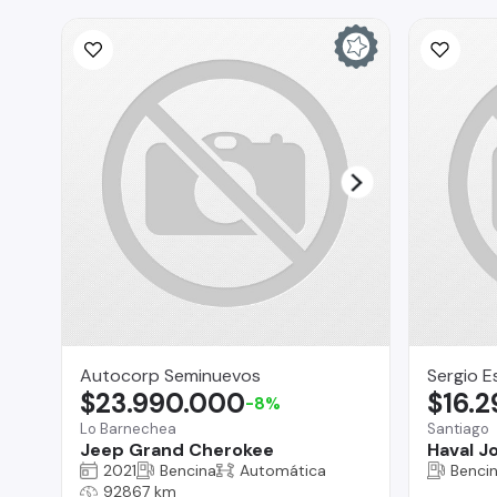
Autocorp Seminuevos
Sergio E
$23.990.000
$16.
-8%
Lo Barnechea
Santiago
Jeep Grand Cherokee
Haval Jo
2021
Bencina
Automática
Benci
92867 km