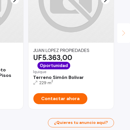
JUAN LOPEZ PROPIEDADES
Ma
UF5.363,00
U
Tal
Oportunidad
oto
Ca
Iquique
Pisos
Ta
Terreno Simón Bolivar
2
229 m
Contactar ahora
¿Quieres tu anuncio aquí?