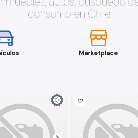
 inmuebles, autos, búsqueda d
consumo en Chile
ículos
Marketplace