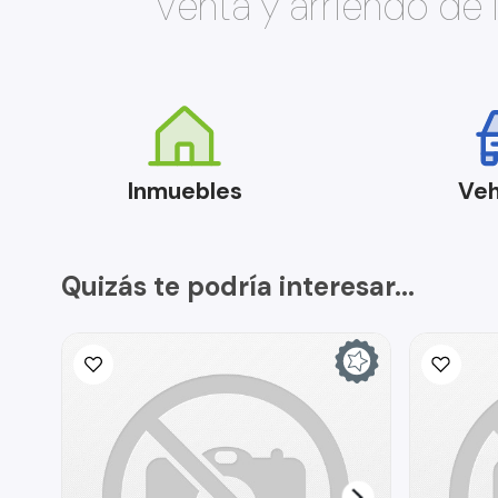
Venta y arriendo de
Inmuebles
Veh
Quizás te podría interesar...