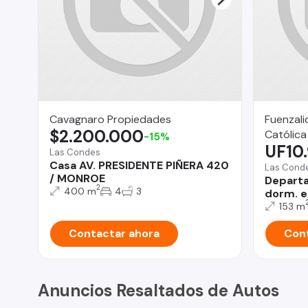
Cavagnaro Propiedades
Fuenzali
$2.200.000
Católica
-15%
UF10
Las Condes
Casa AV. PRESIDENTE PIÑERA 420
Las Cond
/ MONROE
Departa
2
400 m
4
3
dorm. e
153 m
Contactar ahora
Cont
Anuncios Resaltados de Autos