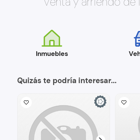
Venta y arriendo de
Inmuebles
Veh
Quizás te podría interesar...