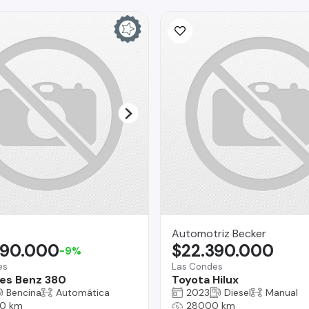
Automotriz Becker
990.000
$22.390.000
-9%
es
Las Condes
es Benz 380
Toyota Hilux
Bencina
Automática
2023
Diesel
Manual
0 km
28000 km