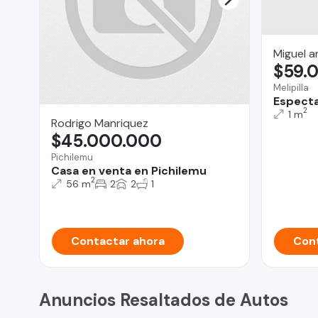
Miguel a
$59.
Melipilla
Especta
2
1 m
Rodrigo Manriquez
$45.000.000
Pichilemu
Casa en venta en Pichilemu
2
56 m
2
2
1
Contactar ahora
Cont
Anuncios Resaltados de Autos