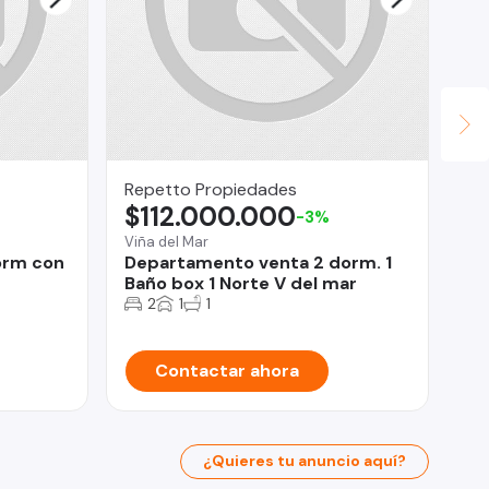
Repetto Propiedades
HO
$112.000.000
U
-3%
Viña del Mar
Ca
orm con
Departamento venta 2 dorm. 1
AR
Baño box 1 Norte V del mar
AM
in
2
1
1
Contactar ahora
¿Quieres tu anuncio aquí?