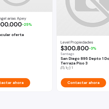
ngel arias Apey
000.000
-25%
cular oferta
Level Propiedades
$300.800
-3%
Santiago
San Diego 895 Depto 1 D
Terraza Piso 3
1
1
actar ahora
Contactar ahora