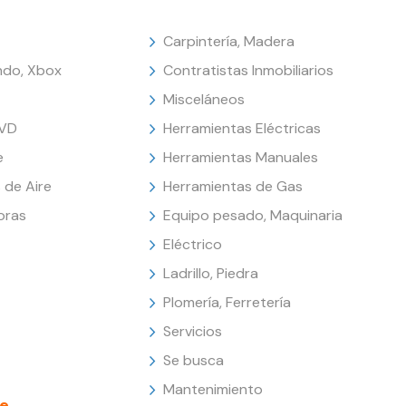
Carpintería, Madera
endo, Xbox
Contratistas Inmobiliarios
Misceláneos
DVD
Herramientas Eléctricas
e
Herramientas Manuales
 de Aire
Herramientas de Gas
oras
Equipo pesado, Maquinaria
Eléctrico
Ladrillo, Piedra
Plomería, Ferretería
Servicios
Se busca
Mantenimiento
e