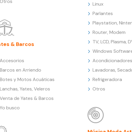
Otros
Linux
Parlantes
Playstation, Nint
Router, Modem
TV, LCD, Plasma, 
ates & Barcos
Windows Softwar
Accesorios
Acondicionadores
Barcos en Arriendo
Lavadoras, Secad
Botes y Motos Acuáticas
Refrigeradora
Lanchas, Yates, Veleros
Otros
Venta de Yates & Barcos
Yo busco
Música Moda Art