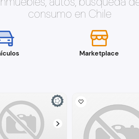
 inmuebles, autos, búsqueda d
consumo en Chile
ículos
Marketplace