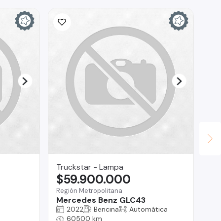
Truckstar - Lampa
Co
$59.900.000
$
Región Metropolitana
O'H
Mercedes Benz GLC43
Ho
2022
Bencina
Automática
60500 km