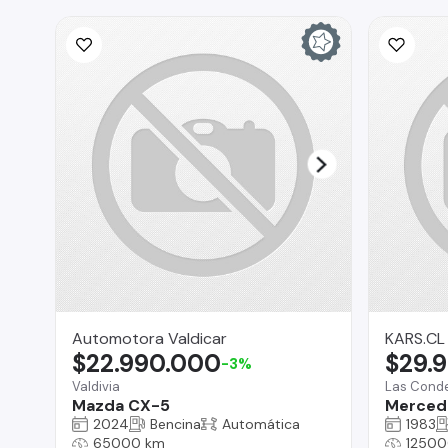
Automotora Valdicar
KARS.CL
$22.990.000
$29.
-3%
Valdivia
Las Cond
Mazda CX-5
Merced
2024
Bencina
Automática
1983
65000 km
12500