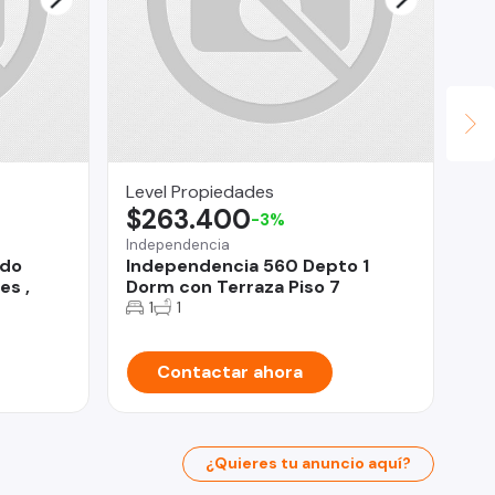
Level Propiedades
In
$263.400
U
-3%
Independencia
Pro
ndo
Independencia 560 Depto 1
De
es ,
Dorm con Terraza Piso 7
LE
1
1
Contactar ahora
¿Quieres tu anuncio aquí?