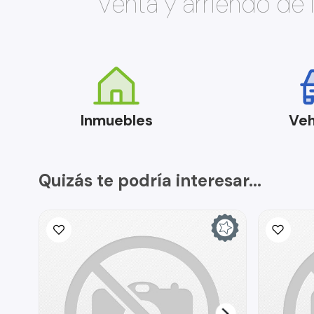
Venta y arriendo de
Inmuebles
Veh
Quizás te podría interesar...