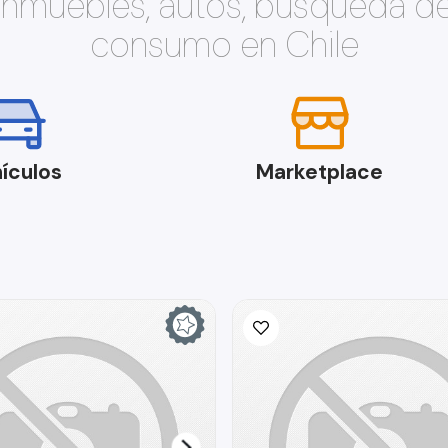
 inmuebles, autos, búsqueda d
consumo en Chile
ículos
Marketplace