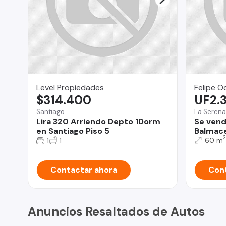
Level Propiedades
Felipe O
$314.400
UF2.
Santiago
La Serena
Lira 320 Arriendo Depto 1Dorm
Se vend
en Santiago Piso 5
Balmace
2
1
1
60 m
Contactar ahora
Cont
Anuncios Resaltados de Autos