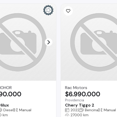
MOHOR
Rac Motors
590.000
$6.990.000
Providencia
Hilux
Chery Tiggo 2
Diesel
Manual
2022
Bencina
Manual
0 km
27000 km