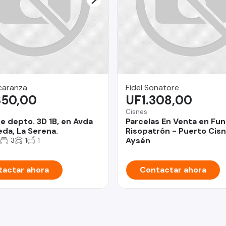
caranza
Fidel Sonatore
350,00
UF1.308,00
Cisnes
e depto. 3D 1B, en Avda
Parcelas En Venta en Fu
da, La Serena.
Risopatrón - Puerto Cisn
Aysén
3
1
1
actar ahora
Contactar ahora