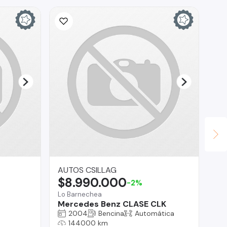
AUTOS CSILLAG
Co
$8.990.000
$
-2%
Lo Barnechea
O'H
Mercedes Benz CLASE CLK
ZX
2004
Bencina
Automática
144000 km