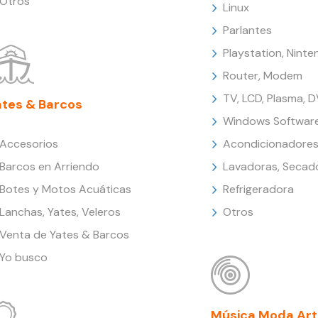
Otros
Linux
Parlantes
Playstation, Nint
Router, Modem
TV, LCD, Plasma, 
ates & Barcos
Windows Softwar
Accesorios
Acondicionadores
Barcos en Arriendo
Lavadoras, Secad
Botes y Motos Acuáticas
Refrigeradora
Lanchas, Yates, Veleros
Otros
Venta de Yates & Barcos
Yo busco
Música Moda Art