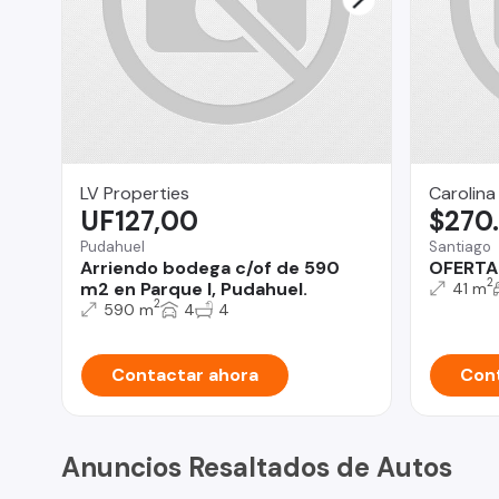
LV Properties
Carolina
UF127,00
$270
Pudahuel
Santiago
Arriendo bodega c/of de 590
OFERTA 
2
m2 en Parque I, Pudahuel.
41 m
2
590 m
4
4
Contactar ahora
Cont
Anuncios Resaltados de Autos