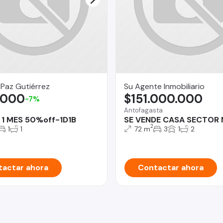
 Paz Gutiérrez
Su Agente Inmobiliario
.000
$151.000.000
-7%
Antofagasta
1 MES 50%off-1D1B
SE VENDE CASA SECTOR
2
1
1
72 m
3
1
2
actar ahora
Contactar ahora