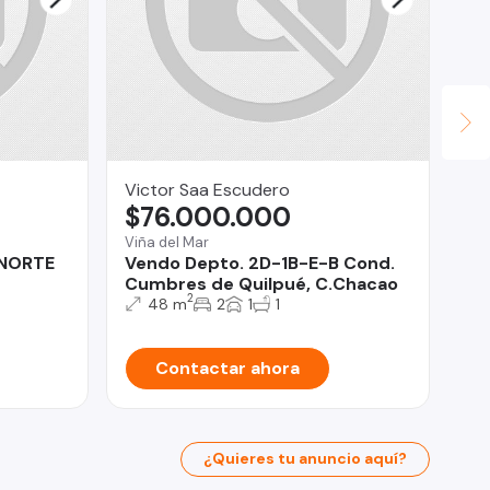
Victor Saa Escudero
Mo
$76.000.000
$
Viña del Mar
Qui
 NORTE
Vendo Depto. 2D-1B-E-B Cond.
De
Cumbres de Quilpué, C.Chacao
do
2
48 m
2
1
1
Contactar ahora
¿Quieres tu anuncio aquí?