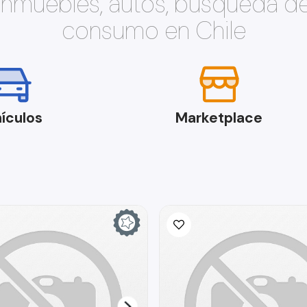
 inmuebles, autos, búsqueda d
consumo en Chile
ículos
Marketplace