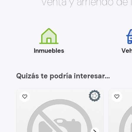
Venta y arriendo de
Inmuebles
Veh
Quizás te podría interesar...