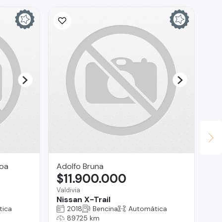
roa
Adolfo Bruna
Ta
$11.900.000
$
Valdivia
Bui
Nissan X-Trail
Me
tica
2018
Bencina
Automática
89725 km