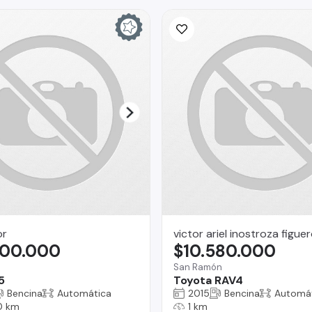
or
victor ariel inostroza figue
900.000
$10.580.000
San Ramón
5
Toyota RAV4
Bencina
Automática
2015
Bencina
Automá
0 km
1 km