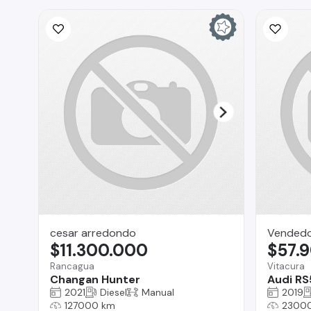
cesar arredondo
Vended
$11.300.000
$57.
Rancagua
Vitacura
Changan Hunter
Audi RS
2021
Diesel
Manual
2019
127000 km
2300