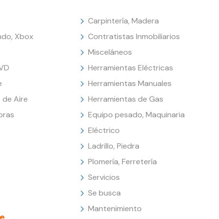
Carpintería, Madera
endo, Xbox
Contratistas Inmobiliarios
Misceláneos
DVD
Herramientas Eléctricas
e
Herramientas Manuales
 de Aire
Herramientas de Gas
oras
Equipo pesado, Maquinaria
Eléctrico
Ladrillo, Piedra
Plomería, Ferretería
Servicios
Se busca
Mantenimiento
e