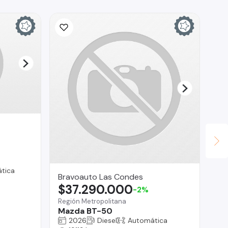
tica
Bravoauto Las Condes
Br
$37.290.000
$
-2%
Región Metropolitana
Reg
Mazda BT-50
Re
2026
Diesel
Automática