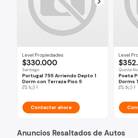
Level Propiedades
Level Pr
$330.000
$352
Santiago
Quinta No
Portugal 755 Arriendo Depto 1
Poeta P
Dorm con Terraza Piso 5
Dorms T
1
1
3
1
Contactar ahora
Cont
Anuncios Resaltados de Autos