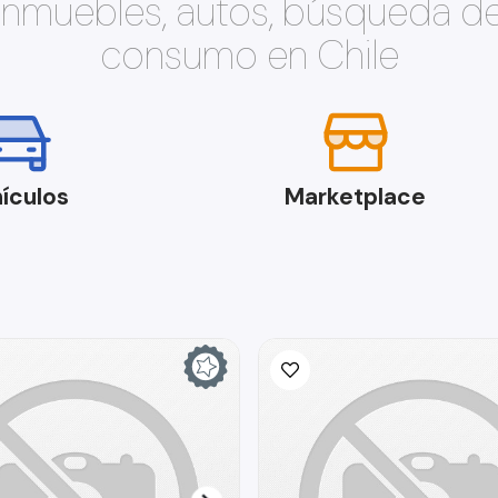
 inmuebles, autos, búsqueda d
consumo en Chile
ículos
Marketplace