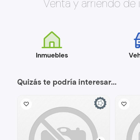
Venta y arriendo de
Inmuebles
Veh
Quizás te podría interesar...