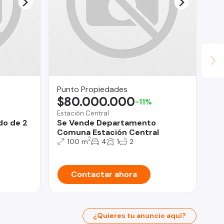
Punto Propiedades
Fe
$80.000.000
U
-11%
Estación Central
La 
do de 2
Se Vende Departamento
Se
Comuna Estación Central
Ba
2
100 m
4
1
2
Contactar ahora
¿Quieres tu anuncio aquí?