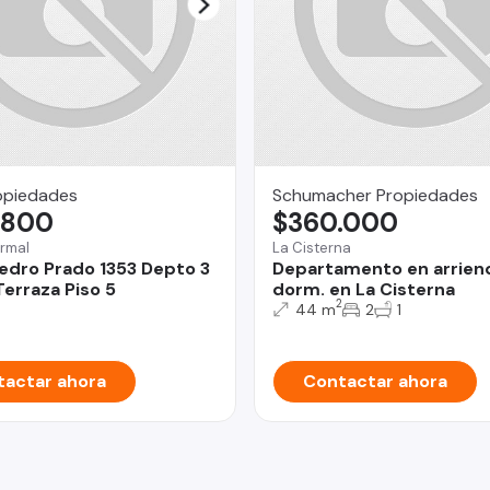
opiedades
Schumacher Propiedades
.800
$360.000
rmal
La Cisterna
edro Prado 1353 Depto 3
Departamento en arrien
erraza Piso 5
dorm. en La Cisterna
2
44 m
2
1
actar ahora
Contactar ahora