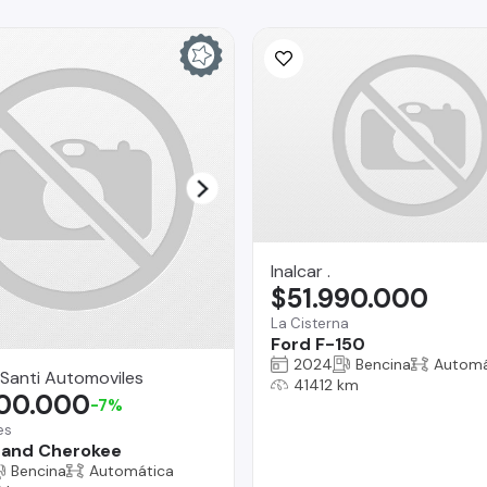
Inalcar .
$51.990.000
La Cisterna
Ford F-150
2024
Bencina
Automá
Santi Automoviles
41412 km
900.000
-7%
es
rand Cherokee
Bencina
Automática