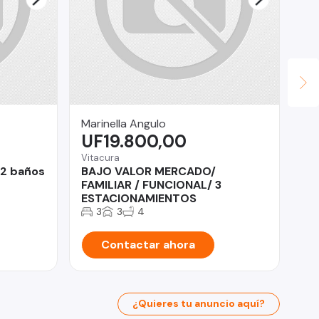
Marinella Angulo
Le
UF19.800,00
$
Vitacura
Ñu
.2 baños
BAJO VALOR MERCADO/
Vi
FAMILIAR / FUNCIONAL/ 3
Do
ESTACIONAMIENTOS
3
3
4
Contactar ahora
¿Quieres tu anuncio aquí?