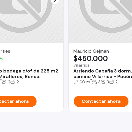
rties
Mauricio Gejman
$450.000
3%
Villarrica
o bodega c/of de 225 m2
Arriendo Cabaña 3 dorm
Miraflores, Renca.
camino Villarrica - Pucón
2
2
2
2
60 m
3
3
2
actar ahora
Contactar ahora