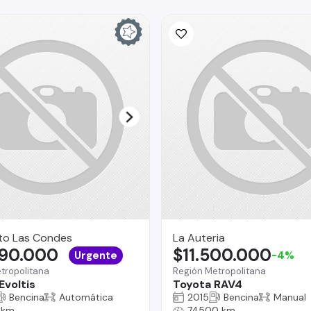
to Las Condes
La Auteria
690.000
$11.500.000
Urgente
-4%
tropolitana
Región Metropolitana
Evoltis
Toyota RAV4
Bencina
Automática
2015
Bencina
Manual
 km
74500 km