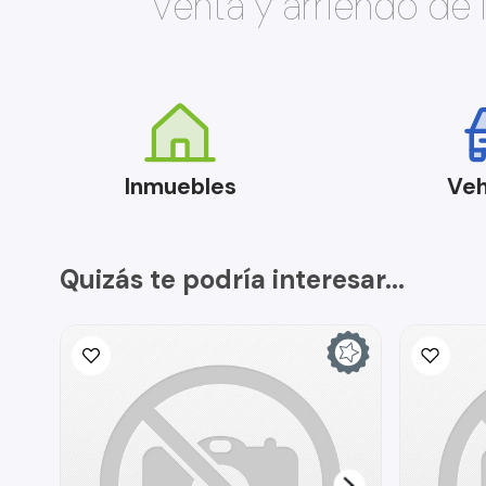
Venta y arriendo de
Inmuebles
Veh
Quizás te podría interesar...