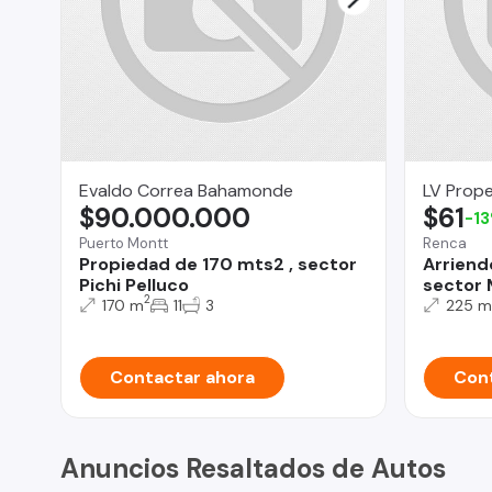
Evaldo Correa Bahamonde
LV Prope
$90.000.000
$61
-1
Puerto Montt
Renca
Propiedad de 170 mts2 , sector
Arriend
Pichi Pelluco
sector 
2
170 m
11
3
225 m
Contactar ahora
Cont
Anuncios Resaltados de Autos