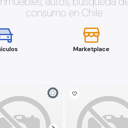
 inmuebles, autos, búsqueda d
consumo en Chile
ículos
Marketplace