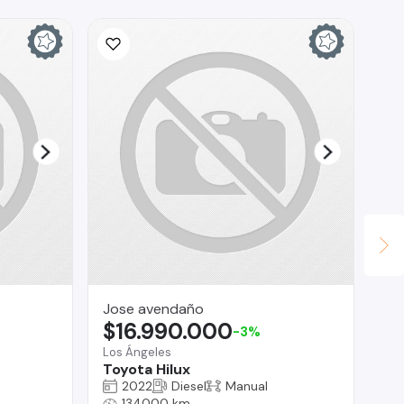
Jose avendaño
CA
$16.990.000
$
-3%
Los Ángeles
La 
Toyota Hilux
Ch
2022
Diesel
Manual
134000 km