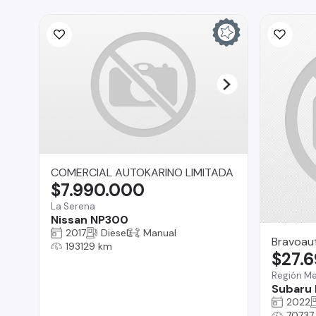
COMERCIAL AUTOKARINO LIMITADA
$7.990.000
La Serena
Nissan NP300
2017
Diesel
Manual
Bravoau
193129 km
$27.
Región Me
Subaru 
2022
70737