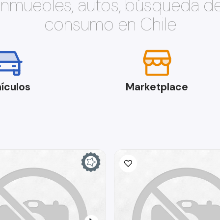
 inmuebles, autos, búsqueda d
consumo en Chile
ículos
Marketplace