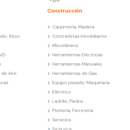
Construcción
Carpintería, Madera
endo, Xbox
Contratistas Inmobiliarios
Misceláneos
DVD
Herramientas Eléctricas
e
Herramientas Manuales
 de Aire
Herramientas de Gas
oras
Equipo pesado, Maquinaria
Eléctrico
Ladrillo, Piedra
Plomería, Ferretería
Servicios
Se busca