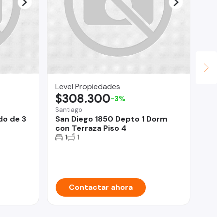
Level Propiedades
Po
$308.300
$
-3%
Santiago
Pue
do de 3
San Diego 1850 Depto 1 Dorm
He
con Terraza Piso 4
pa
Mo
1
1
Contactar ahora