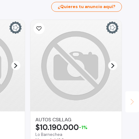
¿Quieres tu anuncio aquí?
AUTOS CSILLAG
AS
$10.190.000
$
-1%
Lo Barnechea
Reg