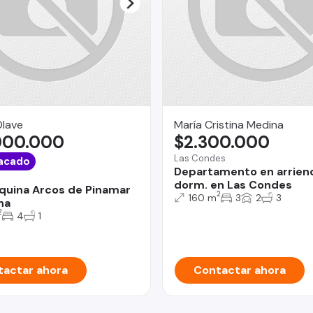
Olave
María Cristina Medina
000.000
$2.300.000
Las Condes
acado
Departamento en arrien
dorm. en Las Condes
quina Arcos de Pinamar
2
160 m
3
2
3
na
2
4
1
actar ahora
Contactar ahora