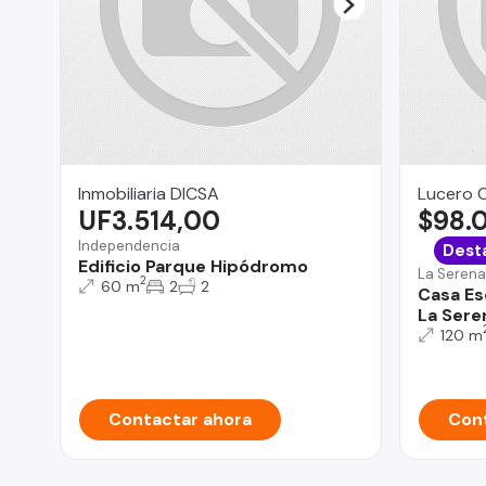
Inmobiliaria DICSA
Lucero 
UF3.514,00
$98.
Independencia
Dest
Edificio Parque Hipódromo
La Serena
2
60 m
2
2
Casa Es
La Sere
120 m
Contactar ahora
Cont