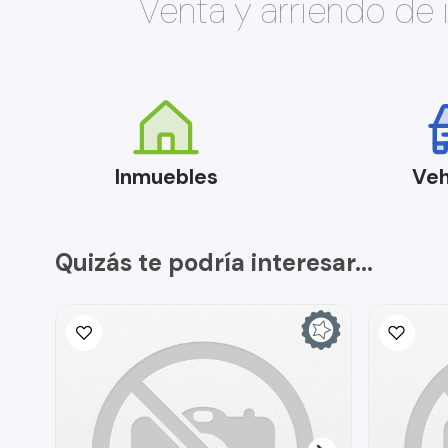
Venta y arriendo de
Inmuebles
Veh
Quizás te podría interesar...