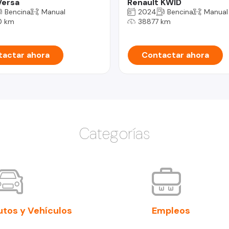
Versa
Renault KWID
Bencina
Manual
2024
Bencina
Manual
0 km
38877 km
actar ahora
Contactar ahora
Categorías
utos y Vehículos
Empleos