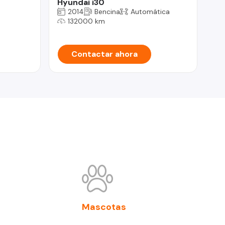
Hyundai i30
To
2014
Bencina
Automática
132000 km
Contactar ahora
Mascotas