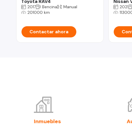
Toyota RAV4
Nissan 
2017
Bencina
Manual
2021
201000 km
11300
Contactar ahora
Cont
Inmuebles
A