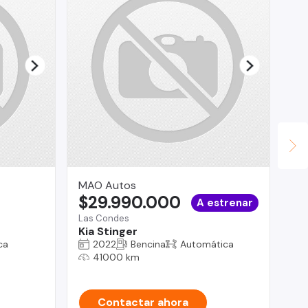
MAO Autos
BL
$29.990.000
$
A estrenar
Las Condes
Ma
Kia Stinger
B
ca
2022
Bencina
Automática
41000 km
Contactar ahora