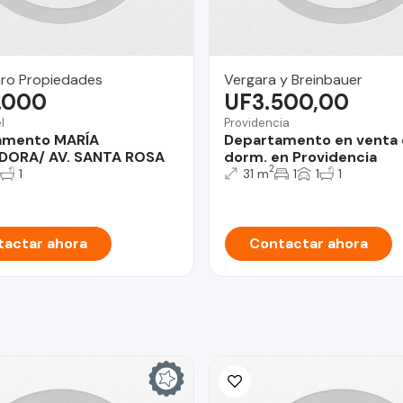
ro Propiedades
Vergara y Breinbauer
.000
UF3.500,00
l
Providencia
amento MARÍA
Departamento en venta 
ADORA/ AV. SANTA ROSA
dorm. en Providencia
2
1
31 m
1
1
1
actar ahora
Contactar ahora