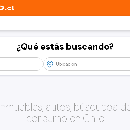
¿Qué estás buscando?
 inmuebles, autos, búsqueda d
consumo en Chile