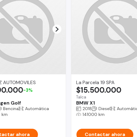
Z AUTOMOVILES
La Parcela 19 SPA
90.000
$15.500.000
-3%
a
Talca
gen Golf
BMW X1
Bencina
Automática
2018
Diesel
Automáti
3 km
141000 km
actar ahora
Contactar ahora