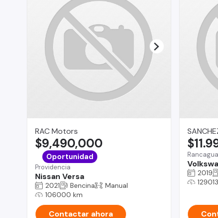
RAC Motors
SANCHE
$9,490,000
$11.9
Rancagu
Oportunidad
Volkswa
Providencia
2019
Nissan Versa
12901
2021
Bencina
Manual
106000 km
Contactar ahora
Cont