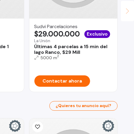
Sudvi Parcelaciones
Pr
$29.000.000
$
Exclusivo
La Unión
Ant
de 1
Últimas 4 parcelas a 15 min del
Se
lago Ranco, $29 Mill
Ti
2
5000 m
Contactar ahora
¿Quieres tu anuncio aquí?