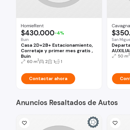
HomieRent
Cavagna
$430.000
$350
-4%
Buin
San Migue
Casa 2D+2B+ Estacionamiento,
Depart
Corretaje y primer mes gratis ,
AUXILI
2
Buin
50 m
2
60 m
2
1
1
Contactar ahora
Cont
Anuncios Resaltados de Autos