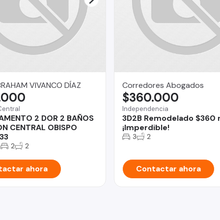
BRAHAM VIVANCO DÍAZ
Corredores Abogados
.000
$360.000
Central
Independencia
AMENTO 2 DOR 2 BAÑOS
3D2B Remodelado $360 m
ON CENTRAL OBISPO
¡Imperdible!
33
3
2
2
2
2
actar ahora
Contactar ahora