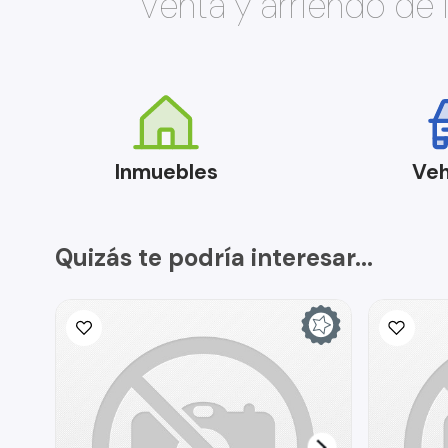
Venta y arriendo de
Inmuebles
Veh
Quizás te podría interesar...