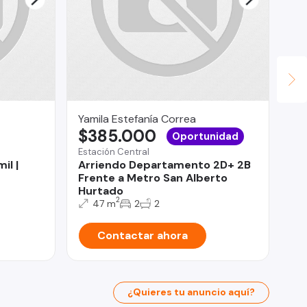
Yamila Estefanía Correa
Fu
$385.000
Ta
Oportunidad
U
Estación Central
il |
Arriendo Departamento 2D+ 2B
Tal
Frente a Metro San Alberto
Ca
Hurtado
Pi
2
47 m
2
2
Contactar ahora
¿Quieres tu anuncio aquí?