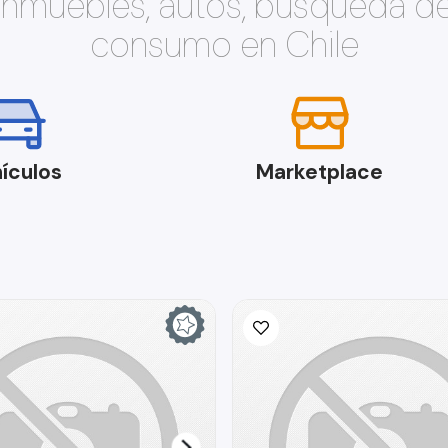
 inmuebles, autos, búsqueda d
consumo en Chile
ículos
Marketplace