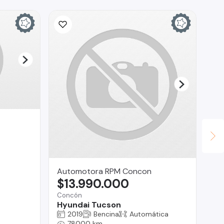
Automotora RPM Concon
Br
$13.990.000
$
Concón
Reg
Hyundai Tucson
Re
2019
Bencina
Automática
78000 km