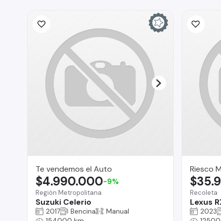
Te vendemos el Auto
Riesco 
$4.990.000
$35.
-9%
Región Metropolitana
Recoleta
Suzuki Celerio
Lexus R
2017
Bencina
Manual
2023
154000 km
12500