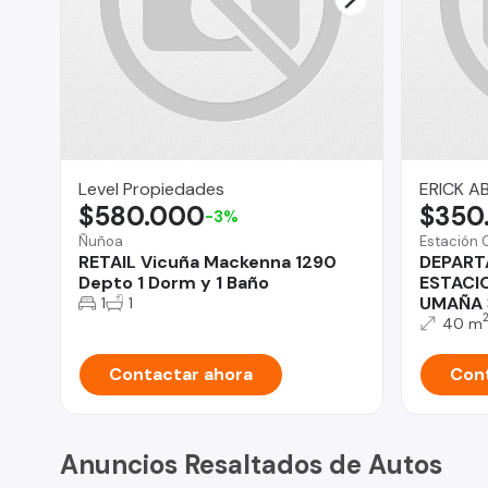
Level Propiedades
ERICK A
$580.000
$350
-3%
Ñuñoa
Estación 
RETAIL Vicuña Mackenna 1290
DEPART
Depto 1 Dorm y 1 Baño
ESTACI
UMAÑA 
1
1
40 m
Contactar ahora
Cont
Anuncios Resaltados de Autos