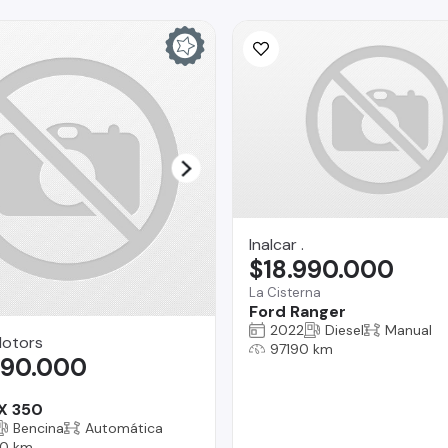
Inalcar .
$18.990.000
La Cisterna
Ford Ranger
2022
Diesel
Manual
Motors
97190 km
990.000
X 350
Bencina
Automática
0 km