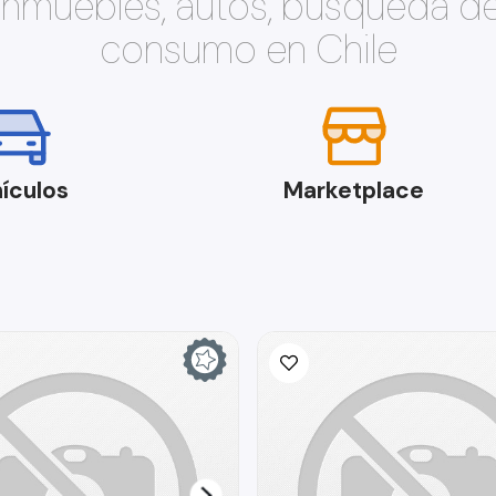
 inmuebles, autos, búsqueda d
consumo en Chile
ículos
Marketplace