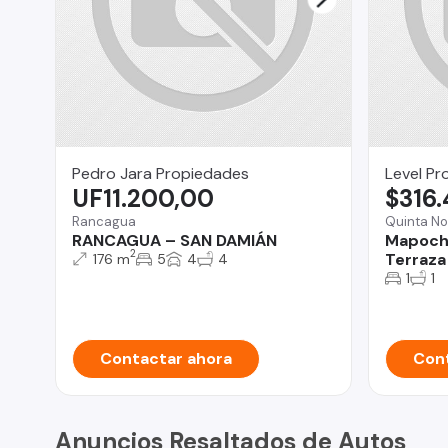
Pedro Jara Propiedades
Level Pr
UF11.200,00
$316
Rancagua
Quinta No
RANCAGUA – SAN DAMIÁN
Mapocho
2
Terraza
176 m
5
4
4
1
1
Contactar ahora
Cont
Anuncios Resaltados de Autos