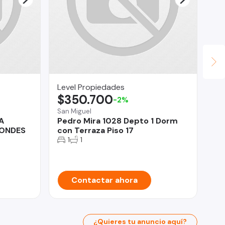
Level Propiedades
Fr
$350.700
U
-2%
San Miguel
Ma
A
Pedro Mira 1028 Depto 1 Dorm
¡S
CONDES
con Terraza Piso 17
en
1
1
Contactar ahora
¿Quieres tu anuncio aquí?