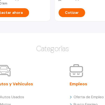
0 km
actar ahora
Cotizar
Categorías
utos y Vehículos
Empleos
Autos Usados
Oferta de Empleo
Motos
Busco Empleo