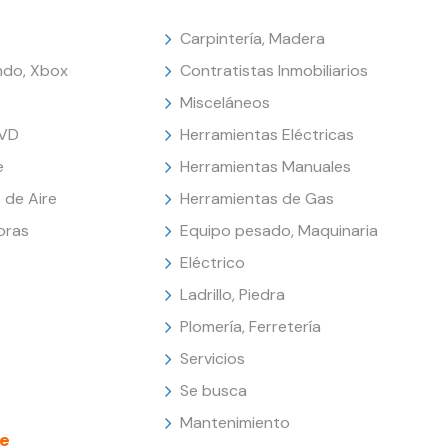
Carpintería, Madera
endo, Xbox
Contratistas Inmobiliarios
Misceláneos
DVD
Herramientas Eléctricas
e
Herramientas Manuales
 de Aire
Herramientas de Gas
oras
Equipo pesado, Maquinaria
Eléctrico
Ladrillo, Piedra
Plomería, Ferretería
Servicios
Se busca
Mantenimiento
e