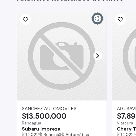
SANCHEZ AUTOMOVILES
AGUSAV
$13.500.000
$7.8
Rancagua
Vitacura
Subaru Impreza
Chery T
2021
Bencina
Automática
2022