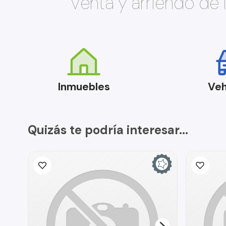
Venta y arriendo de
Inmuebles
Veh
Quizás te podría interesar...