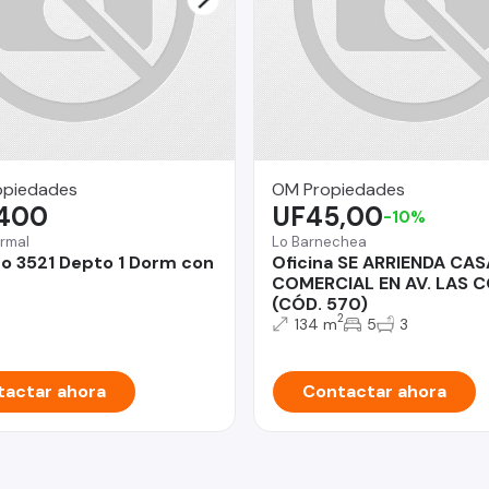
opiedades
OM Propiedades
.400
UF45,00
-10%
rmal
Lo Barnechea
 3521 Depto 1 Dorm con
Oficina SE ARRIENDA CAS
COMERCIAL EN AV. LAS 
(CÓD. 570)
2
134 m
5
3
actar ahora
Contactar ahora