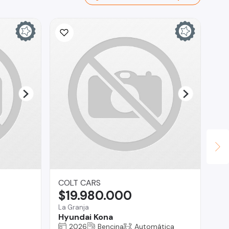
COLT CARS
GE
$19.980.000
$
La Granja
Pue
Hyundai Kona
Pe
2026
Bencina
Automática